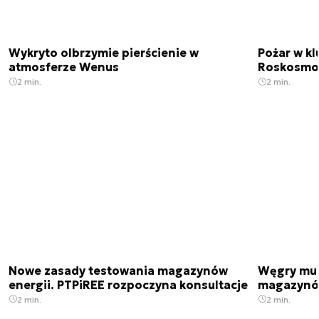
Wykryto olbrzymie pierścienie w
Pożar w k
atmosferze Wenus
Roskosmo
2 min.
2 min.
Nowe zasady testowania magazynów
Węgry mus
energii. PTPiREE rozpoczyna konsultacje
magazynów
2 min.
2 min.