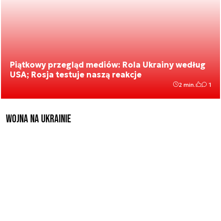
Piątkowy przegląd mediów: Rola Ukrainy według
USA; Rosja testuje naszą reakcje
2 min.
1
Wojna na Ukrainie