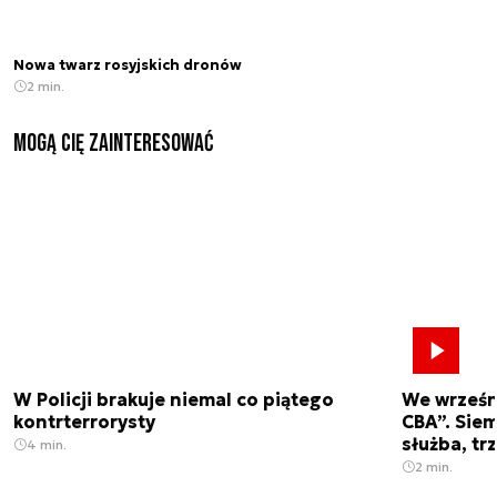
Nowa twarz rosyjskich dronów
2 min.
Mogą Cię zainteresować
W Policji brakuje niemal co piątego
We wrześn
kontrterrorysty
CBA”. Siem
służba, tr
4 min.
2 min.