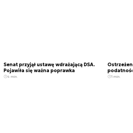
Senat przyjął ustawę wdrażającą DSA.
Ostrzeżen
Pojawiła się ważna poprawka
podatnośc
4 min.
1 min.