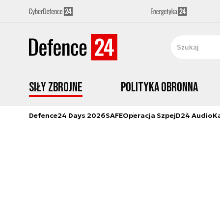
Siły zbrojne
Polityka obronna
Defence24 Days 2026
SAFE
Operacja Szpej
D24 Audio
K