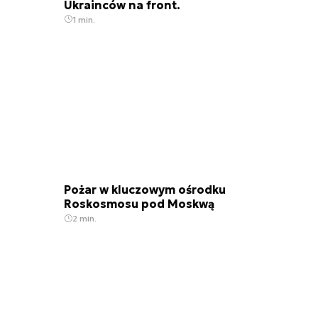
Ukrainców na front.
1 min.
Pożar w kluczowym ośrodku
Roskosmosu pod Moskwą
2 min.