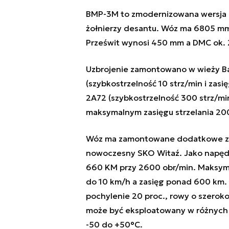
BMP-3M to zmodernizowana wersja BM
żołnierzy desantu. Wóz ma 6805 mm
Prześwit wynosi 450 mm a DMC ok. 
Uzbrojenie zamontowano w wieży Ba
(szybkostrzelność 10 strz/min i za
2A72 (szybkostrzelność 300 strz/m
maksymalnym zasięgu strzelania 20
Wóz ma zamontowane dodatkowe ze
nowoczesny SKO Witaź. Jako napęd
660 KM przy 2600 obr/min. Maksyma
do 10 km/h a zasięg ponad 600 km. 
pochylenie 20 proc., rowy o szerok
może być eksploatowany w różnych 
-50 do +50°C.