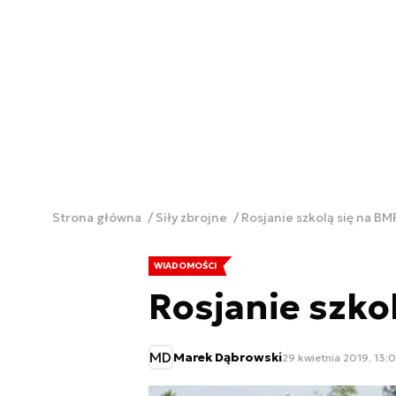
Strona główna
Siły zbrojne
Rosjanie szkolą się na B
WIADOMOŚCI
Rosjanie szko
MD
Marek Dąbrowski
29 kwietnia 2019, 13: