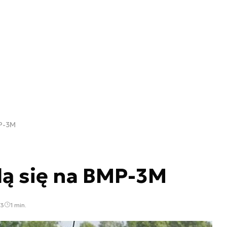
MP-3M
lą się na BMP-3M
03
1 min.