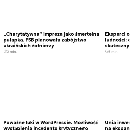
„Charytatywna” impreza jako śmertelna
Eksperci 
pułapka. FSB planowała zabójstwo
ludności: d
ukraińskich żołnierzy
skuteczny
2 min.
5 min.
Poważne luki w WordPressie. Możliwość
Unia inwes
wystąpienia incydentu krytycznego
na ekspan