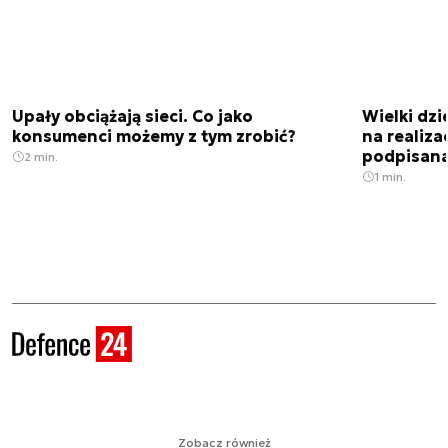
Upały obciążają sieci. Co jako
Wielki dz
konsumenci możemy z tym zrobić?
na realiz
podpisan
2 min.
1 min.
Zobacz również