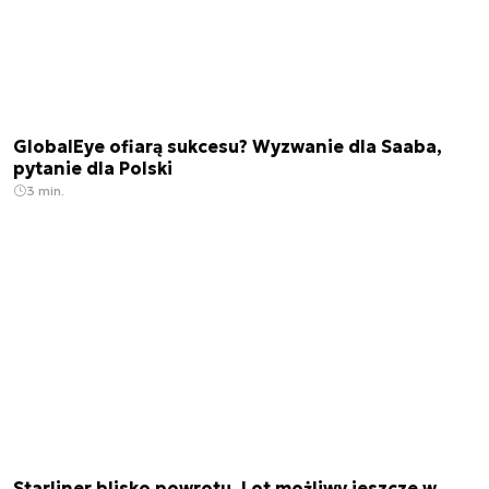
GlobalEye ofiarą sukcesu? Wyzwanie dla Saaba,
pytanie dla Polski
3 min.
Starliner blisko powrotu. Lot możliwy jeszcze w