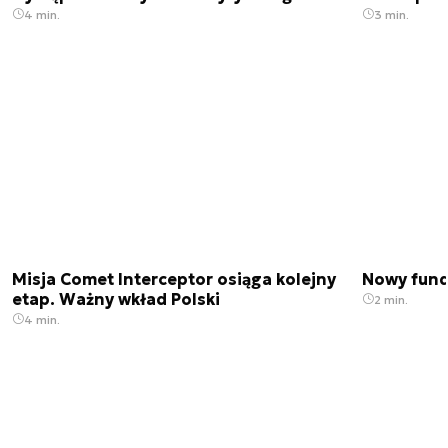
4 min.
3 min.
Misja Comet Interceptor osiąga kolejny
Nowy fund
etap. Ważny wkład Polski
2 min.
4 min.