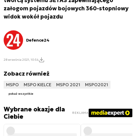
twórcą systemu SETAS zapewniającego
załogom pojazdów bojowych 360-stopniowy
widok wokół pojazdu
Defence24
28 września 2021, 10:54
Zobacz również
MSPO
MSPO KIELCE
MSPO 2021
MSPO2021
pokaż wszystkie
Wybrane okazje dla
REKLAMA
Ciebie