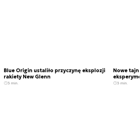
Blue Origin ustaliło przyczynę eksplozji
Nowe tajne
rakiety New Glenn
eksperyme
3 min.
3 min.