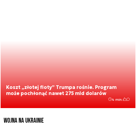
Koszt „złotej floty” Trumpa rośnie. Program
może pochłonąć nawet 275 mld dolarów
4 min.
Wojna na Ukrainie