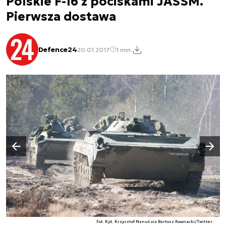
Polskie F-16 z pociskami JASSM.
Pierwsza dostawa
Defence24
20.01.2017
1 min.
Następny slajd
Poprzedni slajd
Fot. Kpt. Krzysztof Nanuś via Bartosz Kownacki/Twitter.