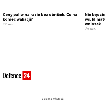
Ceny paliw na razie bez obniżek. Co na
Nie będzi
koniec wakacji?
ws. klimat
wniosek
3 min.
3 min.
Zobacz również