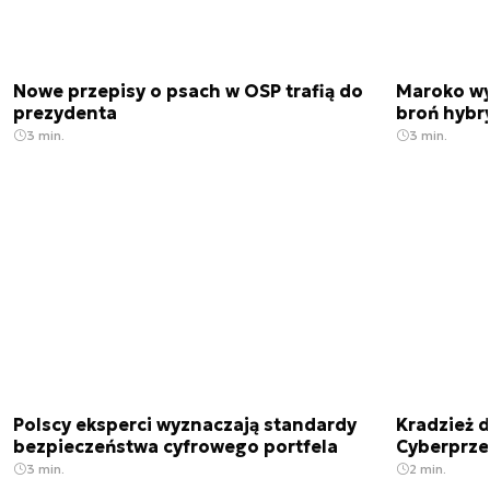
Nowe przepisy o psach w OSP trafią do
Maroko wy
prezydenta
broń hybr
3 min.
3 min.
Polscy eksperci wyznaczają standardy
Kradzież 
bezpieczeństwa cyfrowego portfela
Cyberprze
3 min.
2 min.