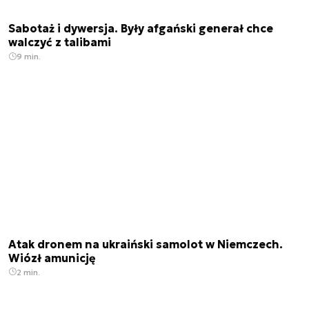
Sabotaż i dywersja. Były afgański generał chce
walczyć z talibami
9 min.
Atak dronem na ukraiński samolot w Niemczech.
Wiózł amunicję
2 min.