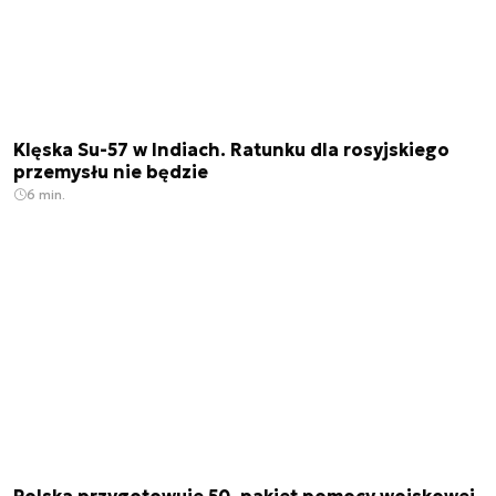
Klęska Su-57 w Indiach. Ratunku dla rosyjskiego
przemysłu nie będzie
6 min.
Polska przygotowuje 50. pakiet pomocy wojskowej