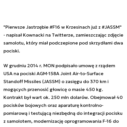
"Pierwsze Jastrzębie #F16 w Krzesinach już z #JASSM"
- napisał Kownacki na Twitterze, zamieszczając zdjęcie
samolotu, który miał podczepione pod skrzydłami dwa
pociski.
W grudniu 2014 r. MON podpisało umowę z rządem
USA na pociski AGM-158A Joint Air-to-Surface
Standoff Missiles (JASSM) o zasięgu do 370 km i
mogących przenosić głowicę o masie 450 kg.
Kontrakt był wart ok. 250 mln dolarów. Obejmował 40
pocisków bojowych oraz aparaturę kontrolno-
pomiarową i testującą niezbędną do integracji pocisku
z samolotem, modernizację oprogramowania F-16 do