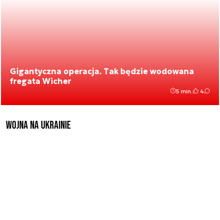
Gigantyczna operacja. Tak będzie wodowana
fregata Wicher
5 min.
4
Wojna na Ukrainie