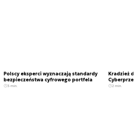
Polscy eksperci wyznaczają standardy
Kradzież 
bezpieczeństwa cyfrowego portfela
Cyberprze
3 min.
2 min.