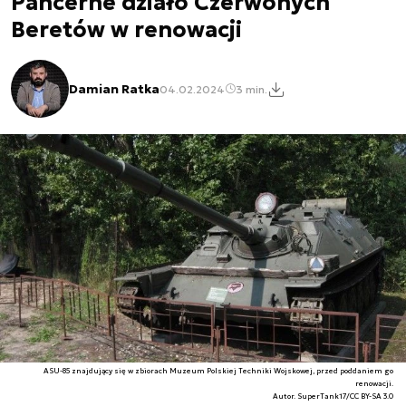
Pancerne działo Czerwonych
Beretów w renowacji
Damian Ratka
04.02.2024
3 min.
ASU-85 znajdujący się w zbiorach Muzeum Polskiej Techniki Wojskowej, przed poddaniem go
renowacji.
Autor. SuperTank17/CC BY-SA 3.0