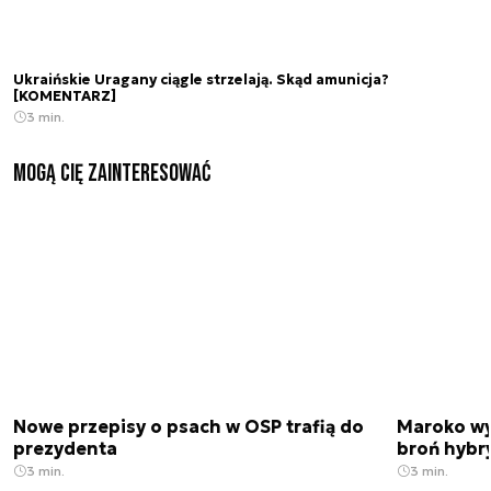
Ukraińskie Uragany ciągle strzelają. Skąd amunicja?
[KOMENTARZ]
3 min.
Mogą Cię zainteresować
Nowe przepisy o psach w OSP trafią do
Maroko wy
prezydenta
broń hybr
3 min.
3 min.