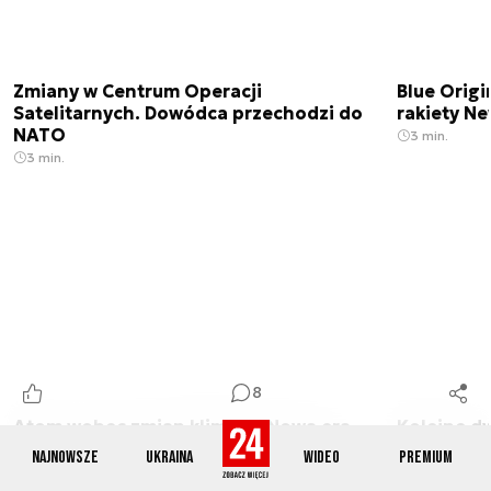
Zmiany w Centrum Operacji
Blue Origi
Satelitarnych. Dowódca przechodzi do
rakiety N
NATO
3 min.
3 min.
8
Atom wobec zmian klimatu. Nowa era
Kolejne d
projektowania elektrowni
przez Ukra
Najnowsze
Ukraina
Wideo
Premium
frontu
5 min.