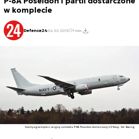
P-8A Poseidon I partii dostarczone
w komplecie
Defence24
04.02.2013
1 min.
Szósty egzemplarz seryjny samolotu P-8A Poseidon dostarczony US Navy - fot. Boeing