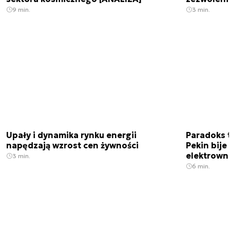
9 min.
3 min.
Upały i dynamika rynku energii
Paradoks 
napędzają wzrost cen żywności
Pekin bije
elektrown
3 min.
6 min.