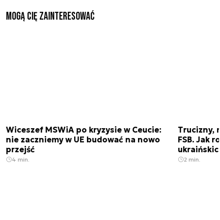
Mogą Cię zainteresować
Wiceszef MSWiA po kryzysie w Ceucie:
Trucizny, 
nie zaczniemy w UE budować na nowo
FSB. Jak r
przejść
ukraiński
4 min.
2 min.