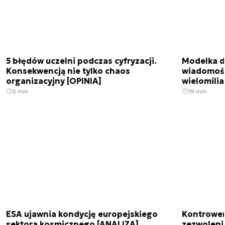
5 błędów uczelni podczas cyfryzacji.
Modelka da
Konsekwencją nie tylko chaos
wiadomośc
organizacyjny [OPINIA]
wielomili
3 min.
19 min.
ESA ujawnia kondycję europejskiego
Kontrowers
sektora kosmicznego [ANALIZA]
zezwoleni