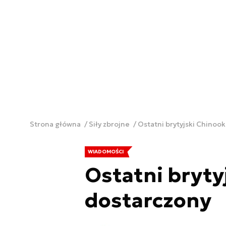
Strona główna
Siły zbrojne
Ostatni brytyjski Chinoo
WIADOMOŚCI
Ostatni bryty
dostarczony