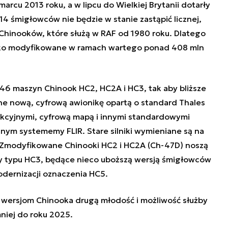
rcu 2013 roku, a w lipcu do Wielkiej Brytanii dotarły
14 śmigłowców nie będzie w stanie zastąpić licznej,
ch Chinooków, które służą w RAF od 1980 roku. Dlatego
oko modyfikowane w ramach wartego ponad 408 mln
 46 maszyn Chinook HC2, HC2A i HC3, tak aby bliższe
e nową, cyfrową awionikę opartą o standard Thales
nkcyjnymi, cyfrową mapą i innymi standardowymi
ym systememy FLIR. Stare silniki wymieniane są na
. Zmodyfikowane Chinooki HC2 i HC2A (Ch-47D) noszą
 typu HC3, będące nieco uboższą wersją śmigłowców
odernizacji oznaczenia HC5.
m wersjom Chinooka drugą młodość i możliwość służby
niej do roku 2025.