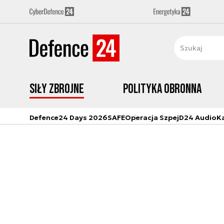
Siły zbrojne
Polityka obronna
Defence24 Days 2026
SAFE
Operacja Szpej
D24 Audio
K