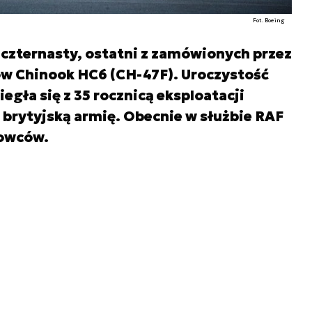
Fot. Boeing
czternasty, ostatni z zamówionych przez
w Chinook HC6 (CH-47F). Uroczystość
egła się z 35 rocznicą eksploatacji
brytyjską armię. Obecnie w służbie RAF
łowców.