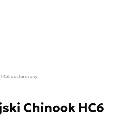
k HC6 dostarczony
jski Chinook HC6