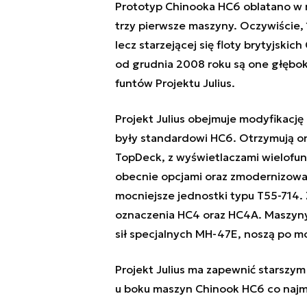
Prototyp Chinooka HC6 oblatano w ma
trzy pierwsze maszyny. Oczywiście, 
lecz starzejącej się floty brytyjski
od grudnia 2008 roku są one głęb
funtów Projektu Julius.
Projekt Julius obejmuje modyfikację
były standardowi HC6. Otrzymują on
TopDeck, z wyświetlaczami wielofu
obecnie opcjami oraz zmodernizowan
mocniejsze jednostki typu T55-714
oznaczenia HC4 oraz HC4A. Maszyny
sił specjalnych MH-47E, noszą po m
Projekt Julius ma zapewnić starszy
u boku maszyn Chinook HC6 co najm