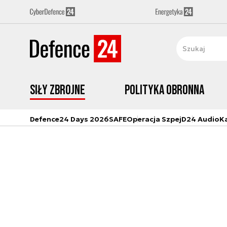
Siły zbrojne
Polityka obronna
Defence24 Days 2026
SAFE
Operacja Szpej
D24 Audio
K