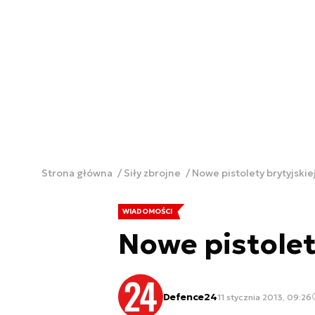
Strona główna
Siły zbrojne
Nowe pistolety brytyjskie
WIADOMOŚCI
Nowe pistolet
Defence24
11 stycznia 2013, 09:26