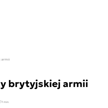
j armii
y brytyjskiej armii
1 min.