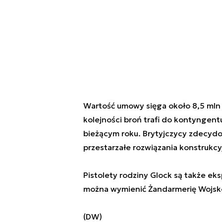
Wartość umowy sięga około 8,5 mln f
kolejności broń trafi do kontyngent
bieżącym roku. Brytyjczycy zdecydo
przestarzałe rozwiązania konstrukcy
Pistolety rodziny Glock są także e
można wymienić Żandarmerię Wojsk
(DW)