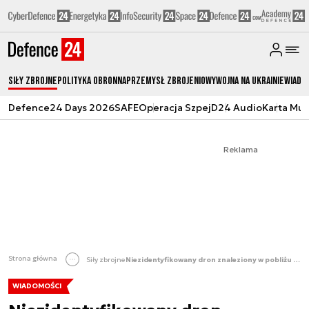
Siły zbrojne
Polityka obronna
Przemysł Zbrojeniowy
Wojna na Ukrainie
Wiado
Defence24 Days 2026
SAFE
Operacja Szpej
D24 Audio
Karta Mu
Reklama
Strona główna
Siły zbrojne
Niezidentyfikowany dron znaleziony w pobliżu granicy z Rosją
WIADOMOŚCI