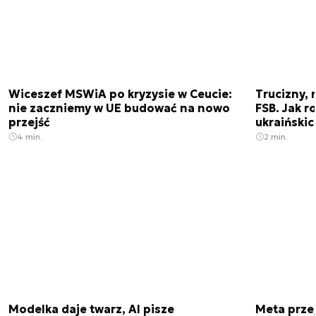
Wiceszef MSWiA po kryzysie w Ceucie:
Trucizny, 
nie zaczniemy w UE budować na nowo
FSB. Jak r
przejść
ukraiński
4 min.
2 min.
Modelka daje twarz, AI pisze
Meta prze