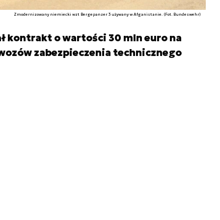
Zmodernizowany niemiecki wzt Bergepanzer 3 używany w Afganistanie. (Fot. Bundeswehr)
 kontrakt o wartości 30 mln euro na
wozów zabezpieczenia technicznego