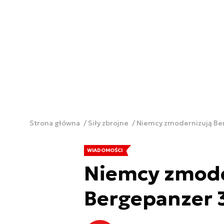
Strona główna
Siły zbrojne
Niemcy zmodernizują Be
WIADOMOŚCI
Niemcy zmode
Bergepanzer 