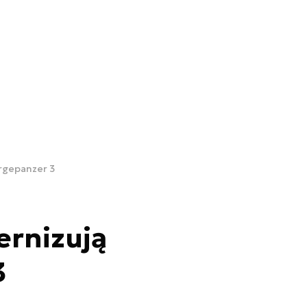
rgepanzer 3
rnizują
3