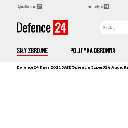
Siły zbrojne
Polityka obronna
Defence24 Days 2026
SAFE
Operacja Szpej
D24 Audio
K