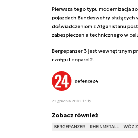
Pierwsza tego typu modernizacja zo
pojazdach Bundeswehry służących w 
doświadczeniom z Afganistanu pos
zabezpieczenia technicznego w celu
Bergepanzer 3 jest wewnętrznym pr
czołgu Leopard 2.
Defence24
23 grudnia 2018, 13:19
Zobacz również
BERGEPANZER
RHEINMETALL
WÓZ Z