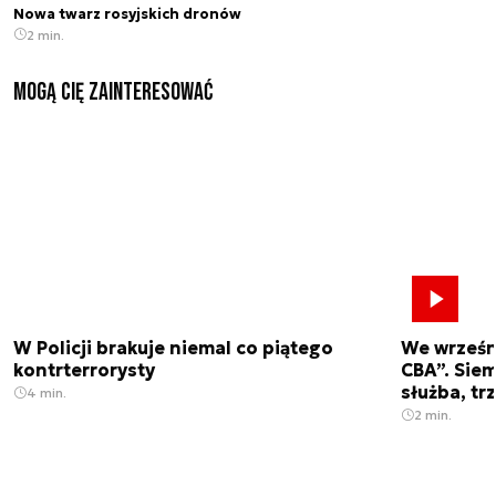
Nowa twarz rosyjskich dronów
2 min.
Mogą Cię zainteresować
W Policji brakuje niemal co piątego
We wrześn
kontrterrorysty
CBA”. Siem
służba, tr
4 min.
2 min.