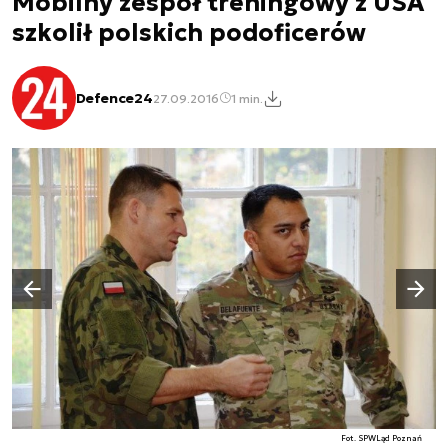
Mobilny zespół treningowy z USA
szkolił polskich podoficerów
Defence24
27.09.2016
1 min.
Następny slajd
Poprzedni slajd
Fot. SPWLąd Poznań