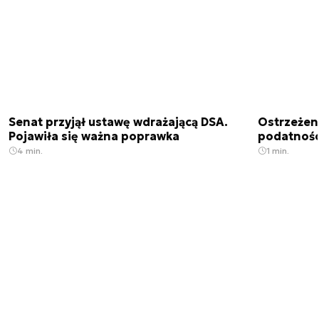
Senat przyjął ustawę wdrażającą DSA.
Ostrzeżen
Pojawiła się ważna poprawka
podatnośc
4 min.
1 min.