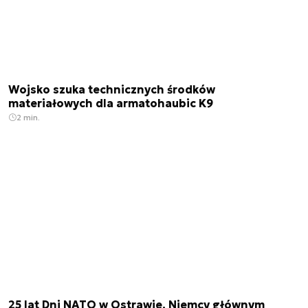
Wojsko szuka technicznych środków
materiałowych dla armatohaubic K9
2 min.
25 lat Dni NATO w Ostrawie. Niemcy głównym