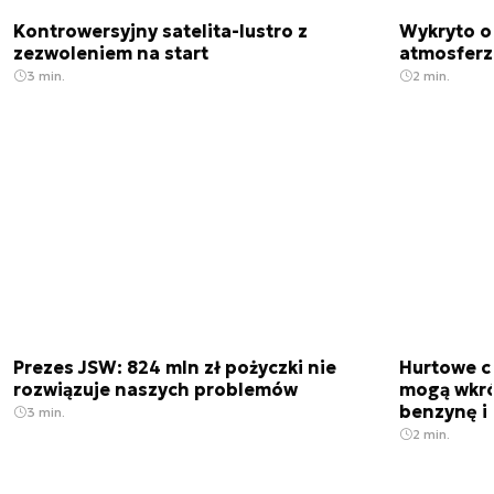
Kontrowersyjny satelita-lustro z
Wykryto o
zezwoleniem na start
atmosfer
3 min.
2 min.
Prezes JSW: 824 mln zł pożyczki nie
Hurtowe c
rozwiązuje naszych problemów
mogą wkró
benzynę i 
3 min.
2 min.