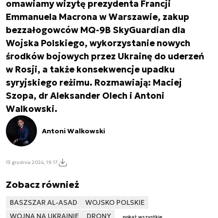
omawiamy wizytę prezydenta Francji
Emmanuela Macrona w Warszawie, zakup
bezzałogowców MQ-9B SkyGuardian dla
Wojska Polskiego, wykorzystanie nowych
środków bojowych przez Ukrainę do uderzeń
w Rosji, a także konsekwencje upadku
syryjskiego reżimu. Rozmawiają: Maciej
Szopa, dr Aleksander Olech i Antoni
Walkowski.
Antoni Walkowski
13 grudnia 2024, 19:17
Zobacz również
BASZSZAR AL-ASAD
WOJSKO POLSKIE
WOJNA NA UKRAINIE
DRONY
pokaż wszystkie