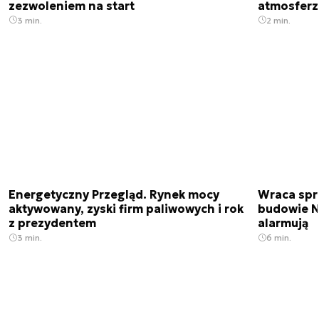
zezwoleniem na start
atmosfer
3 min.
2 min.
Energetyczny Przegląd. Rynek mocy
Wraca spr
aktywowany, zyski firm paliwowych i rok
budowie N
z prezydentem
alarmują
3 min.
6 min.