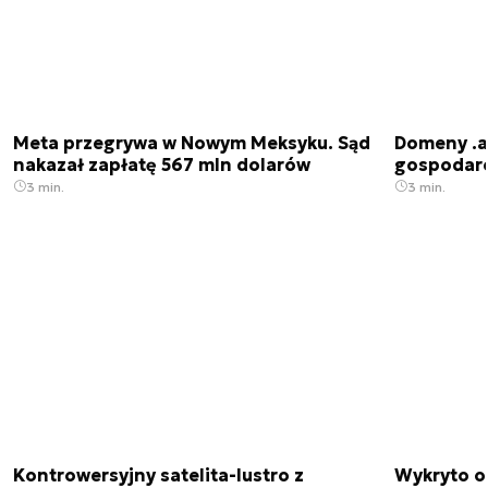
Meta przegrywa w Nowym Meksyku. Sąd
Domeny .ai
nakazał zapłatę 567 mln dolarów
gospodarek
3 min.
3 min.
Kontrowersyjny satelita-lustro z
Wykryto o