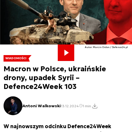
Autor. Marcin Ordon / Defence24.pl
WIADOMOŚCI
Macron w Polsce, ukraińskie
drony, upadek Syrii –
Defence24Week 103
Antoni Walkowski
13.12.2024
1 min.
W najnowszym odcinku Defence24Week