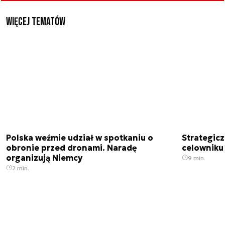
Więcej tematów
Polska weźmie udział w spotkaniu o
Strategic
obronie przed dronami. Naradę
celowniku 
organizują Niemcy
9 min.
2 min.