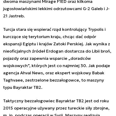
dwoma maszynami Mirage F1ED oraz kilkoma
jugosłowiańskimi lekkimi odrzutowcami G-2 Galeb i J-
21 Jastreb.
Turcja stara się wspierać rząd kontrolujący Trypolis i
kurczące się terytorium kraju, chcąc dać odpór
ekspansji Egiptu i krajów Zatoki Perskiej. Jak wynika z
nieoficjalnych źródeł Erdogan dostarcza do Libii broń,
pojazdy oraz zapewnia wsparcie „doradców
wojskowych”, których jest co najmniej 30. Jak podaje
agencja Ahval News, oraz ekspert wojskowy Babak
Taghvaee, zestrzelone bezzałogowce, to maszyny
typu Bayraktar TB2.
Taktyczny bezzałogowiec Bayraktar TB2 jest od roku
2015 operacyjne używany przez tureckie siły zbrojne,
m. in. podczas operacji w Syrii. Maszyny realizują