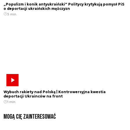
„Populizm i konik antyukraiński” Politycy krytykują pomysł PiS
o deportacji ukraińskich mężczyzn
3 min.
Wybuch rakiety nad Polską | Kontrowersyjna kwestia
deportacji Ukrainców na front
1 min.
Mogą Cię zainteresować