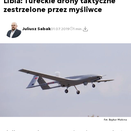
Libia: Tureckie drony taktyczne
zestrzelone przez myśliwce
Juliusz Sabak
01.07.2019
1 min.
Fot. Baykar Makina