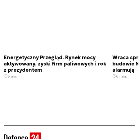
Energetyczny Przegląd. Rynek mocy
Wraca spr
aktywowany, zyski firm paliwowych i rok
budowie N
z prezydentem
alarmują
3 min.
6 min.