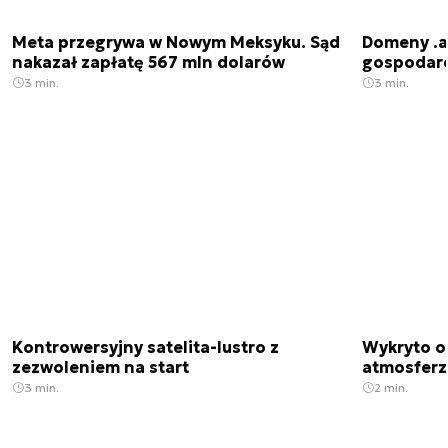
Meta przegrywa w Nowym Meksyku. Sąd
Domeny .ai
nakazał zapłatę 567 mln dolarów
gospodarek
3 min.
3 min.
Kontrowersyjny satelita-lustro z
Wykryto o
zezwoleniem na start
atmosfer
3 min.
2 min.