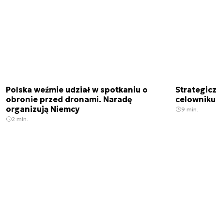
Polska weźmie udział w spotkaniu o
Strategic
obronie przed dronami. Naradę
celowniku 
organizują Niemcy
9 min.
2 min.