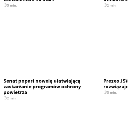
3 min.
2 min.
Senat poparł nowelę ułatwiającą
Prezes JSW
zaskarżanie programów ochrony
rozwiązuj
powietrza
3 min.
2 min.