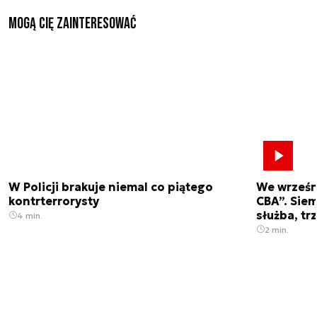
Mogą Cię zainteresować
W Policji brakuje niemal co piątego
We wrześn
kontrterrorysty
CBA”. Siem
służba, tr
4 min.
2 min.