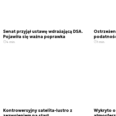
Senat przyjął ustawę wdrażającą DSA.
Ostrzeżen
Pojawiła się ważna poprawka
podatnośc
4 min.
1 min.
Kontrowersyjny satelita-lustro z
Wykryto o
zezwoleniem na start
atmosfer