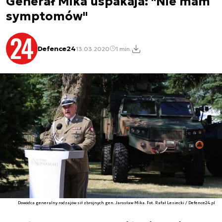
Generał Mika uspakaja: "Nie mam
symptomów"
Defence24
13.03.2020
1 min.
Dowódca generalny rodzajów sił zbrojnych gen. Jarosław Mika. Fot. Rafał Lesiecki / Defence24.pl