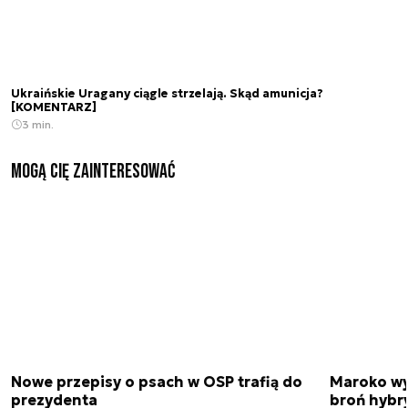
Ukraińskie Uragany ciągle strzelają. Skąd amunicja?
[KOMENTARZ]
3 min.
Mogą Cię zainteresować
Nowe przepisy o psach w OSP trafią do
Maroko wy
prezydenta
broń hybr