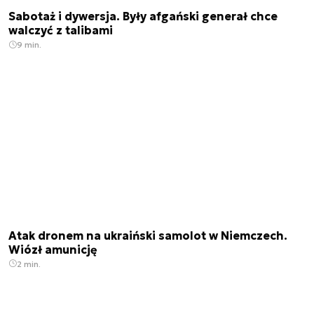
Sabotaż i dywersja. Były afgański generał chce
walczyć z talibami
9 min.
Atak dronem na ukraiński samolot w Niemczech.
Wiózł amunicję
2 min.