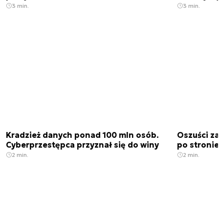
3 min.
3 min.
Kradzież danych ponad 100 mln osób.
Oszuści za
Cyberprzestępca przyznał się do winy
po stronie
2 min.
2 min.