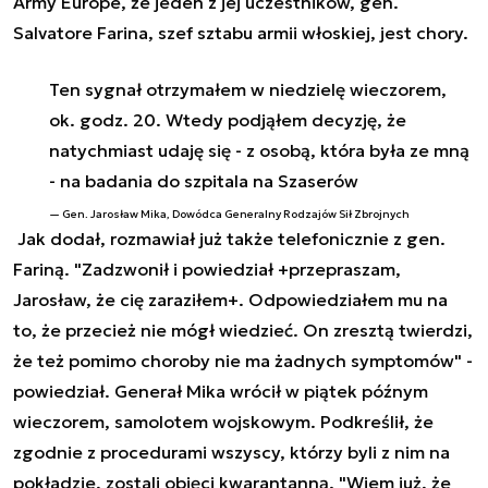
Army Europe, że jeden z jej uczestników, gen.
Salvatore Farina, szef sztabu armii włoskiej, jest chory.
Ten sygnał otrzymałem w niedzielę wieczorem,
ok. godz. 20. Wtedy podjąłem decyzję, że
natychmiast udaję się - z osobą, która była ze mną
- na badania do szpitala na Szaserów
Gen. Jarosław Mika, Dowódca Generalny Rodzajów Sił Zbrojnych
Jak dodał, rozmawiał już także telefonicznie z gen.
Fariną. "Zadzwonił i powiedział +przepraszam,
Jarosław, że cię zaraziłem+. Odpowiedziałem mu na
to, że przecież nie mógł wiedzieć. On zresztą twierdzi,
że też pomimo choroby nie ma żadnych symptomów" -
powiedział. Generał Mika wrócił w piątek późnym
wieczorem, samolotem wojskowym. Podkreślił, że
zgodnie z procedurami wszyscy, którzy byli z nim na
pokładzie, zostali objęci kwarantanną. "Wiem już, że