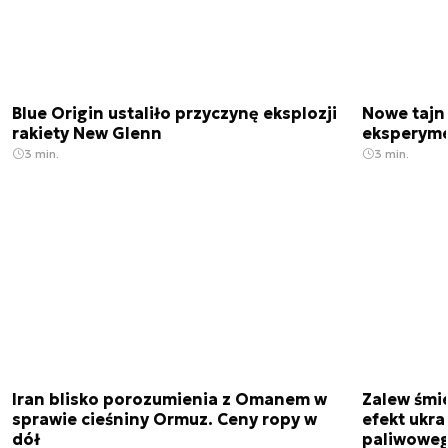
Blue Origin ustaliło przyczynę eksplozji
Nowe tajne
rakiety New Glenn
eksperyme
3 min.
3 min.
Iran blisko porozumienia z Omanem w
Zalew śmie
sprawie cieśniny Ormuz. Ceny ropy w
efekt ukra
dół
paliwowe