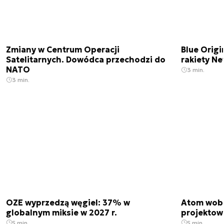
Zmiany w Centrum Operacji
Blue Origi
Satelitarnych. Dowódca przechodzi do
rakiety N
NATO
3 min.
3 min.
OZE wyprzedzą węgiel: 37% w
Atom wobe
globalnym miksie w 2027 r.
projektow
5 min.
5 min.