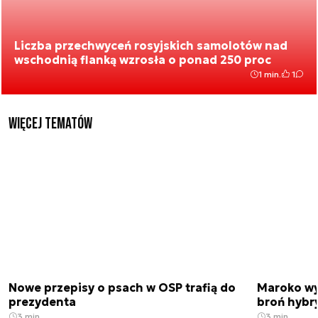
Liczba przechwyceń rosyjskich samolotów nad
wschodnią flanką wzrosła o ponad 250 proc
1 min.
1
Więcej tematów
Nowe przepisy o psach w OSP trafią do
Maroko wy
prezydenta
broń hybr
3 min.
3 min.