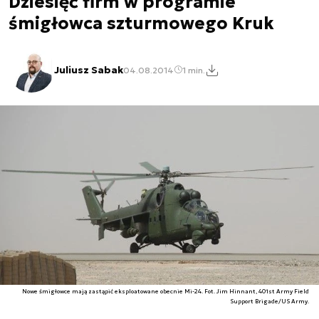
Dziesięć firm w programie
śmigłowca szturmowego Kruk
Juliusz Sabak
04.08.2014
1 min.
Nowe śmigłowce mają zastąpić eksploatowane obecnie Mi-24. Fot. Jim Hinnant, 401st Army Field
Support Brigade/US Army.