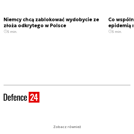
Niemcy chcą zablokować wydobycie ze
Co wspóln
złoża odkrytego w Polsce
epidemią m
5 min.
5 min.
Zobacz również