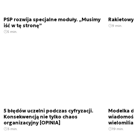
PSP rozwija specjalne moduły. „Musimy
Rakietowy 
iść w tę stronę”
9 min.
5 min.
5 błędów uczelni podczas cyfryzacji.
Modelka da
Konsekwencją nie tylko chaos
wiadomośc
organizacyjny [OPINIA]
wielomili
3 min.
19 min.