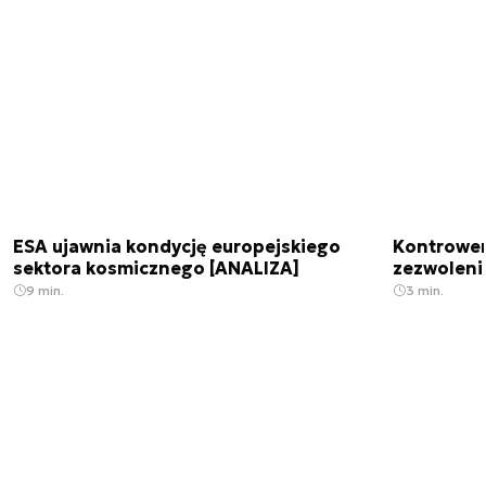
ESA ujawnia kondycję europejskiego
Kontrowers
sektora kosmicznego [ANALIZA]
zezwoleni
9 min.
3 min.