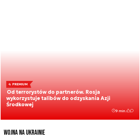
PREMIUM
Od terrorystów do partnerów. Rosja
wykorzystuje talibów do odzyskania Azji
Środkowej
9 min.
Wojna na Ukrainie