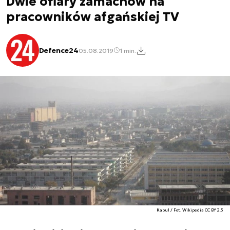
Dwie ofiary zamachów na
pracowników afgańskiej TV
Defence24
05.08.2019
1 min.
Kabul / Fot. Wikipedia CC BY 2.5