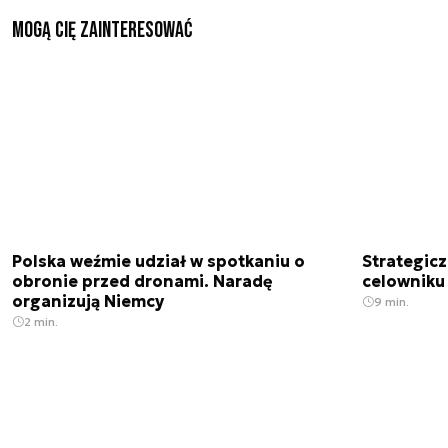
Mogą Cię zainteresować
Polska weźmie udział w spotkaniu o
Strategic
obronie przed dronami. Naradę
celowniku 
organizują Niemcy
9 min.
2 min.