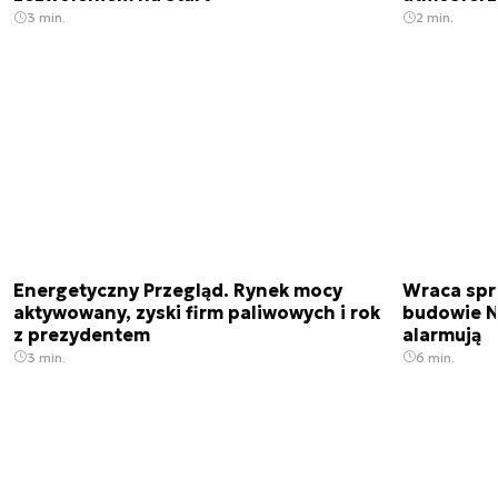
3 min.
2 min.
Energetyczny Przegląd. Rynek mocy
Wraca spr
aktywowany, zyski firm paliwowych i rok
budowie N
z prezydentem
alarmują
3 min.
6 min.