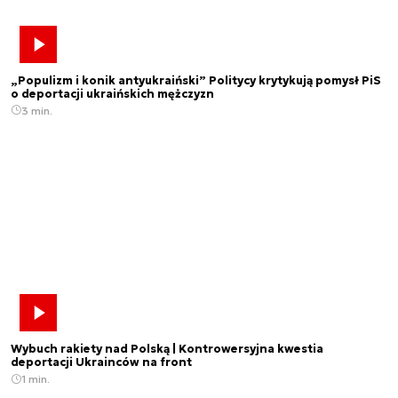
„Populizm i konik antyukraiński” Politycy krytykują pomysł PiS
o deportacji ukraińskich mężczyzn
3 min.
Wybuch rakiety nad Polską | Kontrowersyjna kwestia
deportacji Ukrainców na front
1 min.