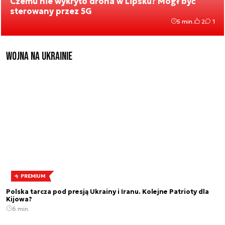
Czemu nie wykryto drona w Lipsku? Mógł być
sterowany przez 5G
5 min.
2
1
Wojna na Ukrainie
PREMIUM
Polska tarcza pod presją Ukrainy i Iranu. Kolejne Patrioty dla
Kijowa?
6 min.