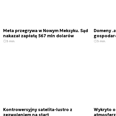
Meta przegrywa w Nowym Meksyku. Sąd
Domeny .ai
nakazał zapłatę 567 mln dolarów
gospodarek
3 min.
3 min.
Kontrowersyjny satelita-lustro z
Wykryto o
zezwoleniem na start
atmosfer