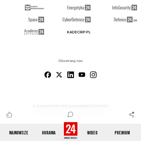
KADECIRP.PL
Obserwuj nas
O NAS
KONTAKT
REGULAMIN
RSS
COOKIES
Najnowsze
Ukraina
Wideo
Premium
© 2012-2026 DEFENCE24