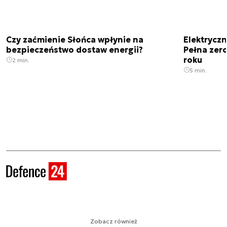
Czy zaćmienie Słońca wpłynie na
Elektrycz
bezpieczeństwo dostaw energii?
Pełna zer
roku
2 min.
5 min.
Zobacz również