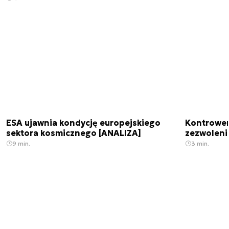
ESA ujawnia kondycję europejskiego
Kontrowers
sektora kosmicznego [ANALIZA]
zezwoleni
9 min.
3 min.