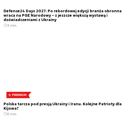
Defence24 Days 2027. Po rekordowej edycji branża obronna
wraca na PGE Narodowy – z jeszcze większą wystawą i
doświadczeniami z Ukrainy
3 min.
PREMIUM
Polska tarcza pod presją Ukrainy i Iranu. Kolejne Patrioty dla
Kijowa?
6 min.