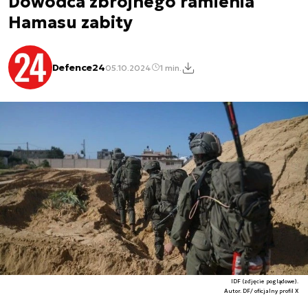
Dowódca zbrojnego ramienia
Hamasu zabity
Defence24
05.10.2024
1 min.
IDF (zdjęcie poglądowe).
Autor. DF/ oficjalny profil X