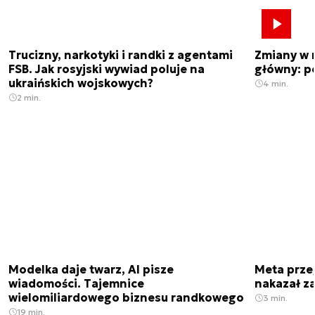
Trucizny, narkotyki i randki z agentami
Zmiany w 
FSB. Jak rosyjski wywiad poluje na
główny: p
ukraińskich wojskowych?
4 min.
2 min.
Modelka daje twarz, AI pisze
Meta prze
wiadomości. Tajemnice
nakazał z
wielomiliardowego biznesu randkowego
3 min.
19 min.