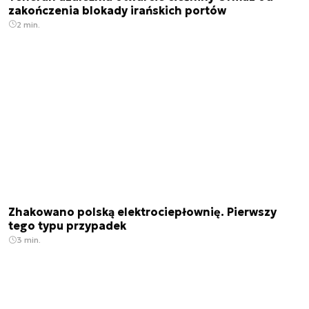
zakończenia blokady irańskich portów
2 min.
Zhakowano polską elektrociepłownię. Pierwszy
tego typu przypadek
3 min.