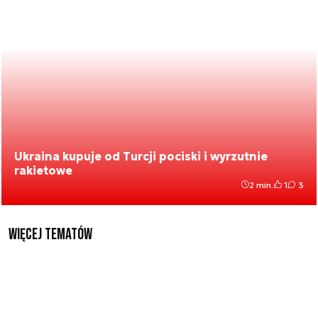
Ukraina kupuje od Turcji pociski i wyrzutnie
rakietowe
2 min.
1
3
Więcej tematów