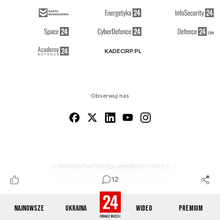
KADECIRP.PL
Obserwuj nas
O NAS
KONTAKT
REGULAMIN
RSS
COOKIES
12
Najnowsze
Ukraina
Wideo
Premium
© 2012-2026 DEFENCE24