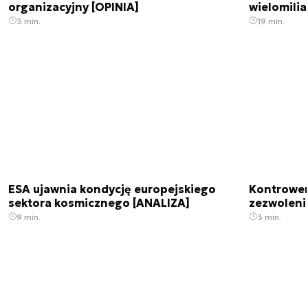
organizacyjny [OPINIA]
wielomili
3 min.
19 min.
ESA ujawnia kondycję europejskiego
Kontrowers
sektora kosmicznego [ANALIZA]
zezwoleni
9 min.
3 min.