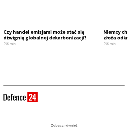
Czy handel emisjami może stać się
Niemcy ch
dźwignią globalnej dekarbonizacji?
złoża odk
5 min.
5 min.
Zobacz również