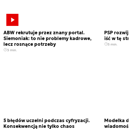
ABW rekrutuje przez znany portal.
PSP rozwi
Siemoniak: to nie problemy kadrowe,
iść w tę s
lecz rosnące potrzeby
5 min.
3 min.
5 błędów uczelni podczas cyfryzacji.
Modelka da
Konsekwencją nie tylko chaos
wiadomośc