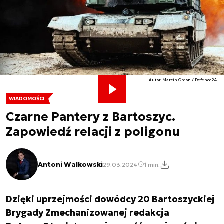
Autor. Marcin Ordon / Defence24
WIADOMOŚCI
Czarne Pantery z Bartoszyc.
Zapowiedź relacji z poligonu
Antoni Walkowski
29.03.2024
1 min.
Dzięki uprzejmości dowódcy 20 Bartoszyckiej
Brygady Zmechanizowanej redakcja