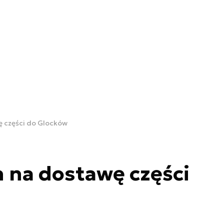
ę części do Glocków
 na dostawę części