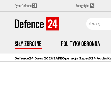
Siły zbrojne
Polityka obronna
Defence24 Days 2026
SAFE
Operacja Szpej
D24 Audio
K