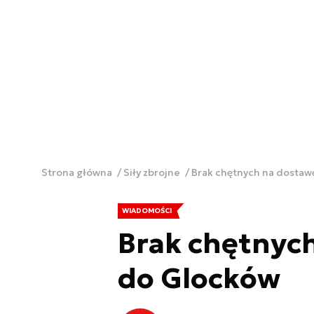
Strona główna
Siły zbrojne
Brak chętnych na dostaw
WIADOMOŚCI
Brak chętnych
do Glocków