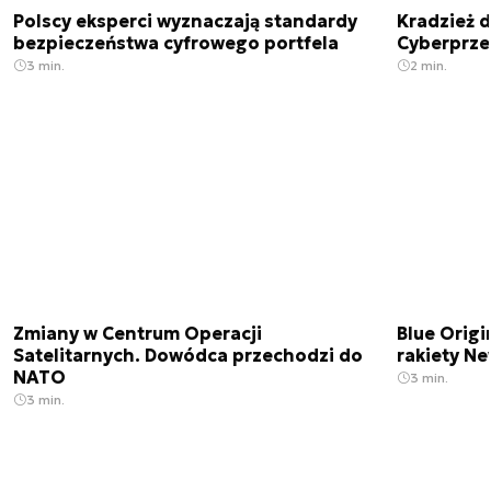
Polscy eksperci wyznaczają standardy
Kradzież 
bezpieczeństwa cyfrowego portfela
Cyberprze
3 min.
2 min.
Zmiany w Centrum Operacji
Blue Origi
Satelitarnych. Dowódca przechodzi do
rakiety N
NATO
3 min.
3 min.