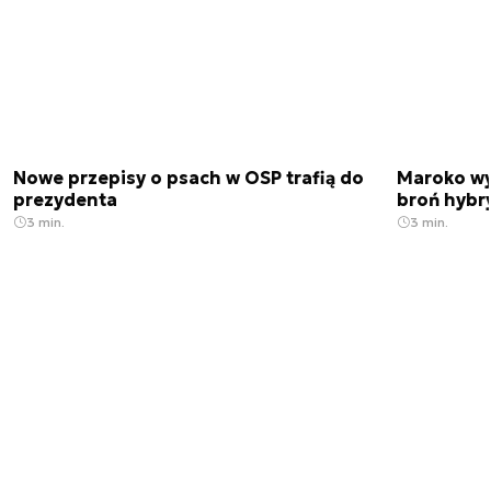
Nowe przepisy o psach w OSP trafią do
Maroko wy
prezydenta
broń hybr
3 min.
3 min.