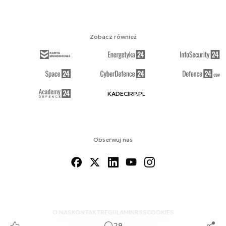
Zobacz również
KADECIRP.PL
Obserwuj nas
O NAS
KONTAKT
REGULAMIN
RSS
COOKIES
29