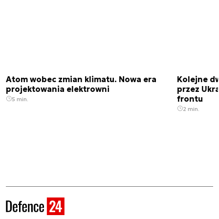
Atom wobec zmian klimatu. Nowa era
Kolejne d
projektowania elektrowni
przez Ukra
frontu
5 min.
2 min.