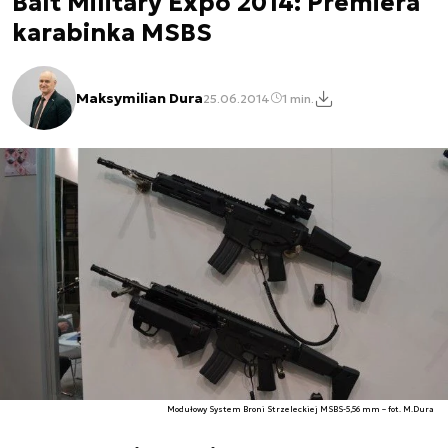
Balt Military Expo 2014: Premiera
karabinka MSBS
Maksymilian Dura
25.06.2014
1 min.
Modułowy System Broni Strzeleckiej MSBS-5,56 mm – fot. M.Dura