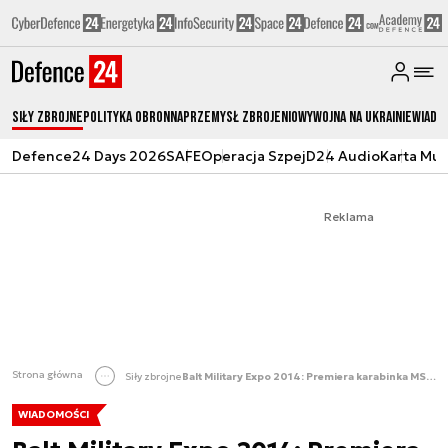
Siły zbrojne
Polityka obronna
Przemysł Zbrojeniowy
Wojna na Ukrainie
Wiado
Defence24 Days 2026
SAFE
Operacja Szpej
D24 Audio
Karta Mu
Reklama
Strona główna
Siły zbrojne
Balt Military Expo 2014: Premiera karabinka MSBS
WIADOMOŚCI