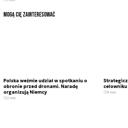
Mogą Cię zainteresować
Polska weźmie udział w spotkaniu o
Strategic
obronie przed dronami. Naradę
celowniku 
organizują Niemcy
9 min.
2 min.