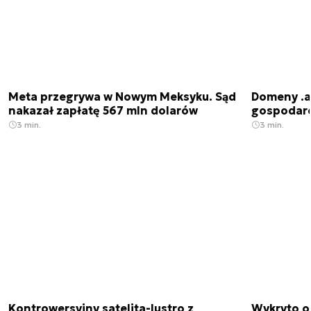
Meta przegrywa w Nowym Meksyku. Sąd
Domeny .ai
nakazał zapłatę 567 mln dolarów
gospodarek
3 min.
3 min.
Kontrowersyjny satelita-lustro z
Wykryto o