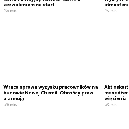
zezwoleniem na start
atmosfer
3 min.
2 min.
Wraca sprawa wyzysku pracowników na
Akt oskar
budowie Nowej Chemii. Obrońcy praw
menedżero
alarmują
więzienia z
6 min.
2 min.