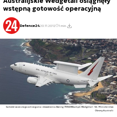
Australijskie Wedgetail osiągnęły
wstępną gotowość operacyjną
Defence24
20.11.2012
1 min.
Samolot wczesnego ostrzegania i dowodzenia Boeing 737AEW&amp;C Wedgetail - fot. Ministerstwo
Obrony Australii