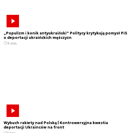
„Populizm i konik antyukraiński” Politycy krytykują pomysł PiS
o deportacji ukraińskich mężczyzn
3 min.
Wybuch rakiety nad Polską | Kontrowersyjna kwestia
deportacji Ukrainców na front
1 min.