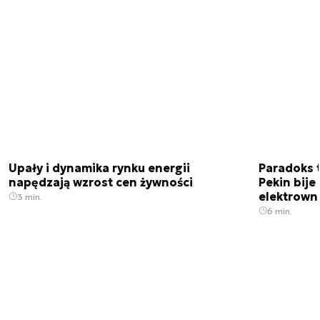
Upały i dynamika rynku energii
Paradoks 
napędzają wzrost cen żywności
Pekin bije
elektrown
3 min.
6 min.