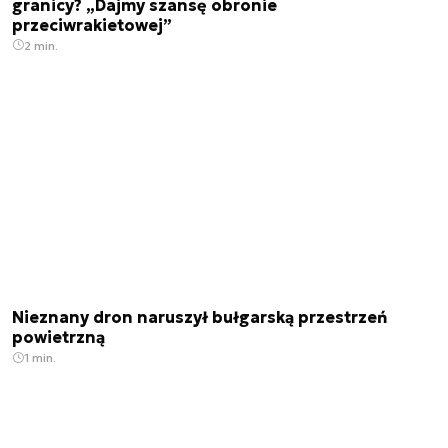
granicy? „Dajmy szansę obronie
przeciwrakietowej”
2 min.
Nieznany dron naruszył bułgarską przestrzeń
powietrzną
1 min.