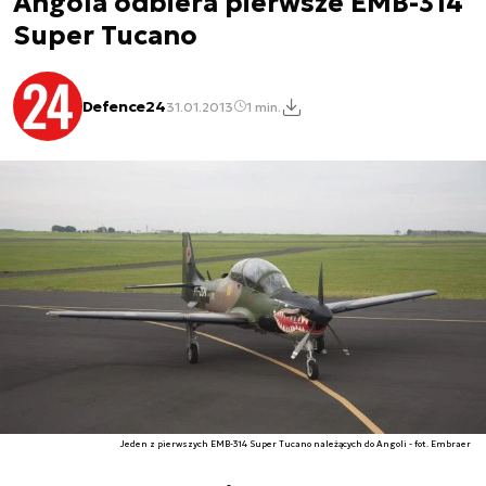
Angola odbiera pierwsze EMB-314
Super Tucano
Defence24
31.01.2013
1 min.
Jeden z pierwszych EMB-314 Super Tucano należących do Angoli - fot. Embraer