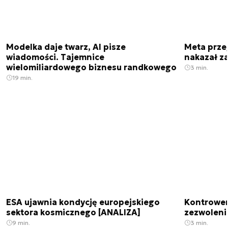
Modelka daje twarz, AI pisze
Meta prze
wiadomości. Tajemnice
nakazał z
wielomiliardowego biznesu randkowego
3 min.
19 min.
ESA ujawnia kondycję europejskiego
Kontrowers
sektora kosmicznego [ANALIZA]
zezwoleni
9 min.
3 min.