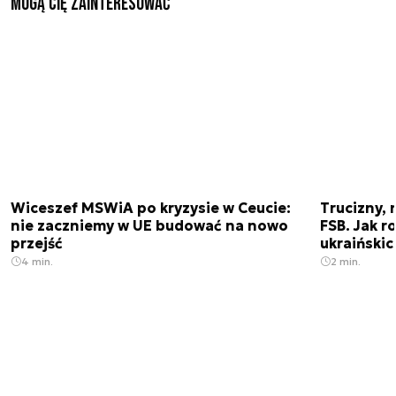
Mogą Cię zainteresować
Wiceszef MSWiA po kryzysie w Ceucie:
Trucizny, 
nie zaczniemy w UE budować na nowo
FSB. Jak r
przejść
ukraiński
4 min.
2 min.