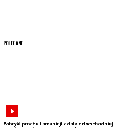
Polecane
Fabryki prochu i amunicji z dala od wschodniej