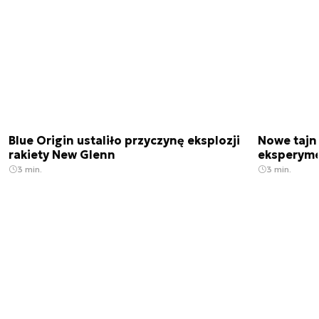
Blue Origin ustaliło przyczynę eksplozji
Nowe tajne
rakiety New Glenn
eksperyme
3 min.
3 min.