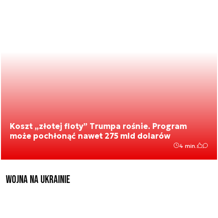
Koszt „złotej floty” Trumpa rośnie. Program
może pochłonąć nawet 275 mld dolarów
4 min.
Wojna na Ukrainie