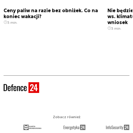
Ceny paliw na razie bez obniżek. Co na
Nie będzi
koniec wakacji?
ws. klimat
wniosek
3 min.
3 min.
Zobacz również