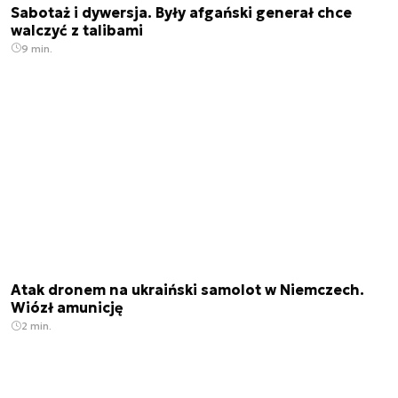
Sabotaż i dywersja. Były afgański generał chce
walczyć z talibami
9 min.
Atak dronem na ukraiński samolot w Niemczech.
Wiózł amunicję
2 min.