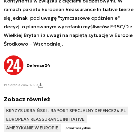
Kontynentu w związku z cięciami budżetowymi. W
ramach
pakietu European Reassurance Initiative
bierze
się jednak pod uwagę "tymczasowe opóźnienie"
decyzji o planowanym wycofaniu myśliwców F-15C/D z
Wielkiej Brytanii z uwagi na napiętą sytuację w Europie
Środkowo – Wschodniej.
Defence24
19 sierpnia 2014, 12:50
Zobacz również
KRYZYS UKRAIŃSKI - RAPORT SPECJALNY DEFENCE24.PL
EUROPEAN REASSURANCE INITIATIVE
AMERYKANIE W EUROPIE
pokaż wszystkie