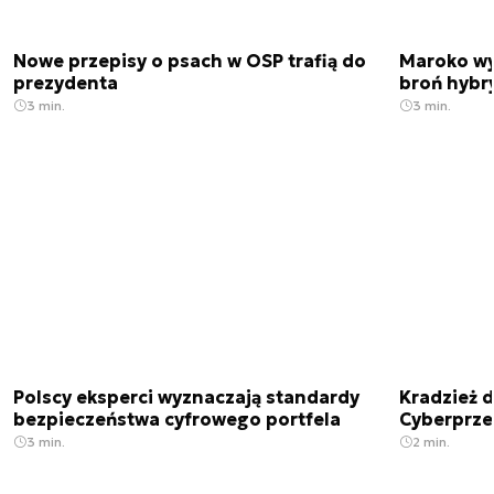
Nowe przepisy o psach w OSP trafią do
Maroko wy
prezydenta
broń hybr
3 min.
3 min.
Polscy eksperci wyznaczają standardy
Kradzież 
bezpieczeństwa cyfrowego portfela
Cyberprze
3 min.
2 min.