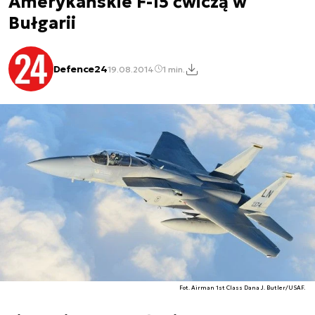
Amerykańskie F-15 ćwiczą w
Bułgarii
Defence24
19.08.2014
1 min.
Fot. Airman 1st Class Dana J. Butler/USAF.