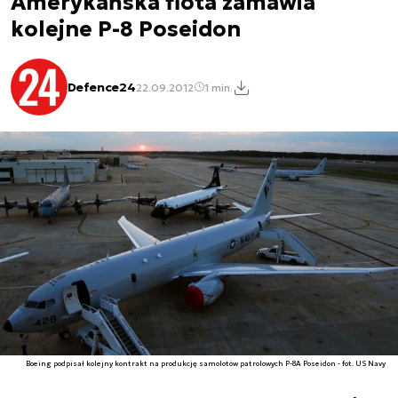
Amerykańska flota zamawia
kolejne P-8 Poseidon
Defence24
22.09.2012
1 min.
Boeing podpisał kolejny kontrakt na produkcję samolotów patrolowych P-8A Poseidon - fot. US Navy