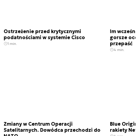
Ostrzeżenie przed krytycznymi
Im wcześni
podatnościami w systemie Cisco
gorsze oc
przepaść
1 min.
4 min.
Zmiany w Centrum Operacji
Blue Origi
Satelitarnych. Dowódca przechodzi do
rakiety N