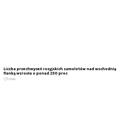
Liczba przechwyceń rosyjskich samolotów nad wschodnią
flanką wzrosła o ponad 250 proc
1 min.