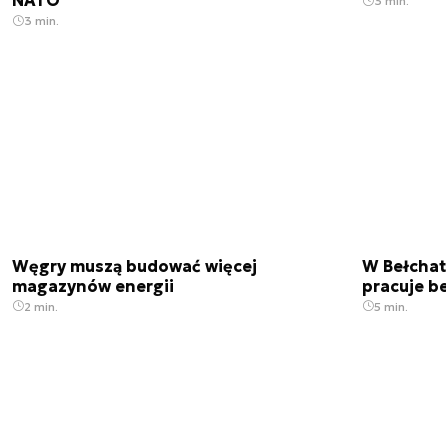
NATO
3 min.
3 min.
Węgry muszą budować więcej
W Bełchato
magazynów energii
pracuje b
2 min.
5 min.