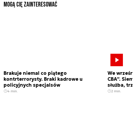
Mogą Cię zainteresować
Brakuje niemal co piątego
We wrześn
kontrterrorysty. Braki kadrowe u
CBA”. Siem
policyjnych specjalsów
służba, tr
4 min.
2 min.