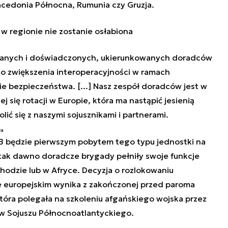
acedonia Północna, Rumunia czy Gruzja.
w regionie nie zostanie osłabiona
wanych i doświadczonych, ukierunkowanych doradców
do zwiększenia interoperacyjności w ramach
e bezpieczeństwa. [...] Nasz zespół doradców jest w
j się rotacji w Europie, która ma nastąpić jesienią
ić się z naszymi sojusznikami i partnerami.
wa
B będzie pierwszym pobytem tego typu jednostki na
tak dawno doradcze brygady pełniły swoje funkcje
hodzie lub w Afryce. Decyzja o rozlokowaniu
 europejskim wynika z zakończonej przed paroma
która polegała na szkoleniu afgańskiego wojska przez
w Sojuszu Północnoatlantyckiego.