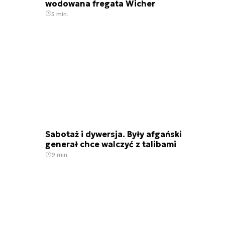
wodowana fregata Wicher
5 min.
Sabotaż i dywersja. Były afgański
generał chce walczyć z talibami
9 min.