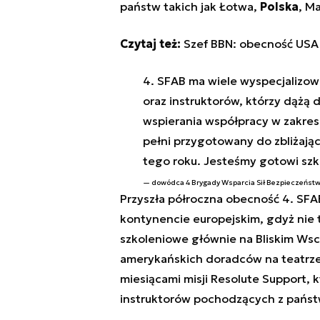
państw takich jak
Łotwa,
Polska
, M
Czytaj też:
Szef BBN: obecność USA 
4. SFAB ma wiele wyspecjalizo
oraz instruktorów, którzy dążą 
wspierania współpracy w zakresi
pełni przygotowany do zbliżające
tego roku. Jesteśmy gotowi szkol
dowódca 4 Brygady Wsparcia Sił Bezpieczeńst
Przyszła półroczna obecność 4. SFA
kontynencie europejskim, gdyż nie 
szkoleniowe głównie na Bliskim Wsc
amerykańskich doradców na teatrze
miesiącami misji Resolute Support, 
instruktorów pochodzących z państ