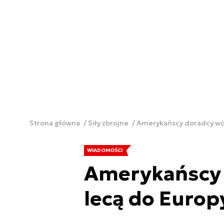
Strona główna
Siły zbrojne
Amerykańscy doradcy woj
WIADOMOŚCI
Amerykańscy 
lecą do Europ