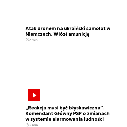
Atak dronem na ukraiński samolot w
Niemczech. Wiózł amunicję
2 min.
„Reakcja musi być błyskawiczna”.
Komendant Główny PSP o zmianach
w systemie alarmowania ludności
3 min.