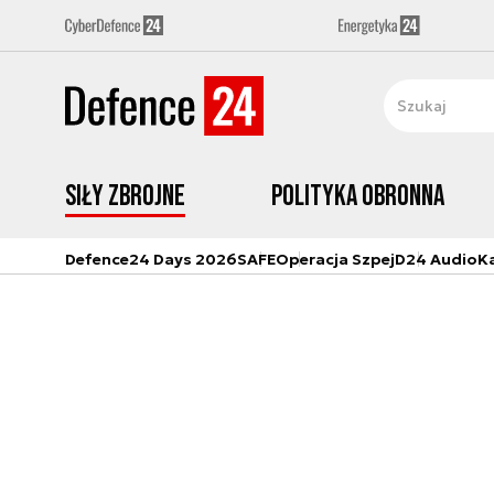
Siły zbrojne
Polityka obronna
Defence24 Days 2026
SAFE
Operacja Szpej
D24 Audio
K