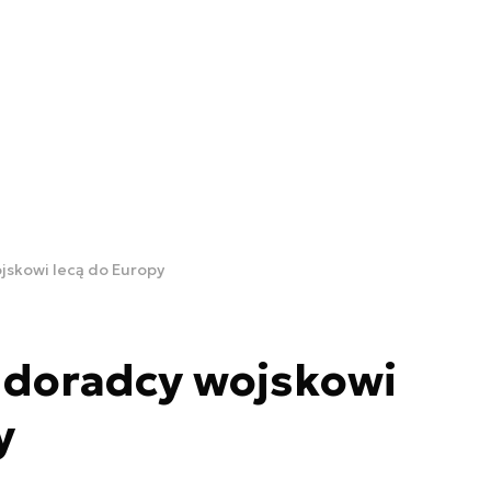
skowi lecą do Europy
doradcy wojskowi
y