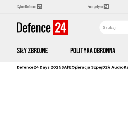
Siły zbrojne
Polityka obronna
Defence24 Days 2026
SAFE
Operacja Szpej
D24 Audio
K