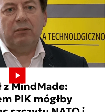
 z MindMade:
tem PIK mógłby
s szczytu NATO i