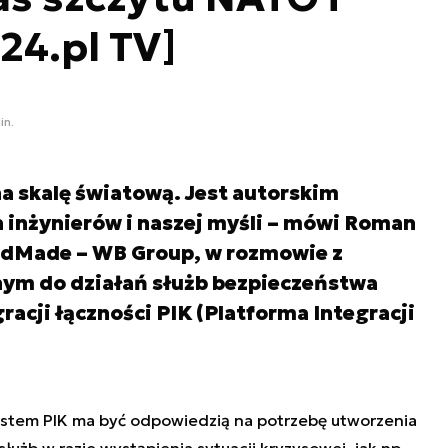
24.pl TV]
in.
na skalę światową. Jest autorskim
inżynierów i naszej myśli – mówi Roman
ndMade – WB Group, w rozmowie z
ym do działań służb bezpieczeństwa
acji łączności PIK (Platforma Integracji
stem PIK ma być odpowiedzią na potrzebę utworzenia
użb w razie wystąpienia sytuacji kryzysowej, jak np.