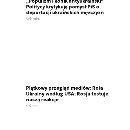
„Populizm i konik antyukraiński”
Politycy krytykują pomysł PiS o
deportacji ukraińskich mężczyzn
3 min.
Piątkowy przegląd mediów: Rola
Ukrainy według USA; Rosja testuje
naszą reakcje
2 min.