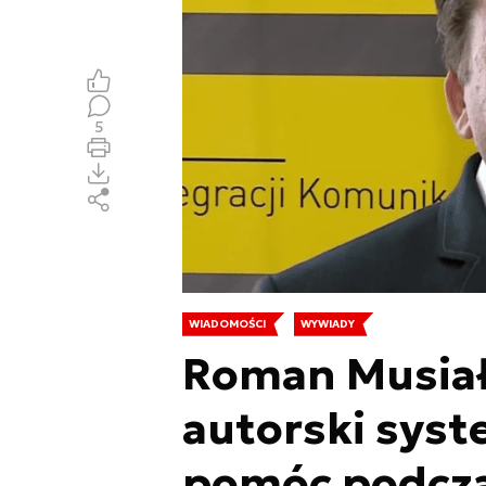
5
WIADOMOŚCI
WYWIADY
Roman Musiał
autorski sys
pomóc podcza