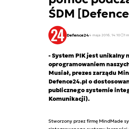
ŚDM [Defence
Defence24
4 maja 2016, 14:10
1 m
- System PIK jest unikalny 
oprogramowaniem naszych 
Musiał, prezes zarządu Mi
Defence24.pl o dostosowan
publicznego systemie integr
Komunikacji).
Stworzony przez firmę MindMade sy
zintegrowanego systemu łączności sł