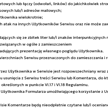
etowych lub łączy (odwołań, linków) do jakichkolwiek str
sowych lub/i adresów mailowych;
tkownika wielokrotnie;
h atak na innych Użytkowników Serwisu oraz nie może zawi
ących się ze zbitek liter lub/i znaków interpunkcyjnych 
 związanych w ogóle z zamieszczeniem
śladujących prezentację własnego poglądu Użytkownika.
wierzchniach Serwisu przeznaczonych do zamieszczania i
zez Użytkownika w Serwisie jest rozpowszechniany wraz z 
u usunięcia z Serwisu treści Serwisu lub Komentarza, do 
określonych w punkcie VI.17 i VI.18 Regulaminu.
 Użytkownika Formularza umożliwiającego korzystanie z Us
ie Komentarze będą nieodpłatnie czytane lub/i oceniane 