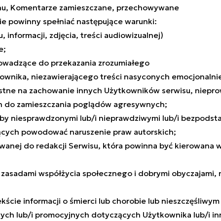
inu, Komentarze zamieszczane, przechowywane
e powinny spełniać następujące warunki:
 informacji, zdjęcia, treści audiowizualnej)
e;
owadzące do przekazania zrozumiałego
kownika, niezawierającego treści nasyconych emocjonalni
ystne na zachowanie innych Użytkowników serwisu, niepr
ch do zamieszczania poglądów agresywnych;
oby niesprawdzonymi lub/i nieprawdziwymi lub/i bezpodst
gących powodować naruszenie praw autorskich;
nej do redakcji Serwisu, która powinna być kierowana w sp
, zasadami współżycia społecznego i dobrymi obyczajami, 
kście informacji o śmierci lub chorobie lub nieszczęśliwy
ych lub/i promocyjnych dotyczących Użytkownika lub/i inn