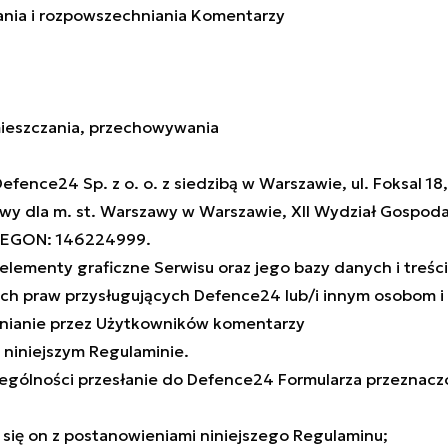
ania i rozpowszechniania Komentarzy
amieszczania, przechowywania
fence24 Sp. z o. o. z siedzibą w Warszawie, ul. Foksal 1
y dla m. st. Warszawy w Warszawie, XII Wydział Gospod
 REGON: 146224999.
 elementy graficzne Serwisu oraz jego bazy danych i tre
ych praw przysługujących Defence24 lub/i innym osobom i
hnianie przez Użytkowników komentarzy
 niniejszym Regulaminie.
zególności przesłanie do Defence24 Formularza przeznaczo
się on z postanowieniami niniejszego Regulaminu;