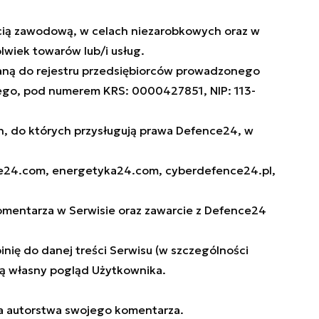
ścią zawodową, w celach niezarobkowych oraz w
lwiek towarów lub/i usług.
isaną do rejestru przedsiębiorców prowadzonego
ego, pod numerem KRS: 0000427851, NIP: 113-
, do których przysługują prawa Defence24, w
nce24.com, energetyka24.com, cyberdefence24.pl,
komentarza w Serwisie oraz zawarcie z Defence24
ię do danej treści Serwisu (w szczególności
ącą własny pogląd Użytkownika.
ia autorstwa swojego komentarza.