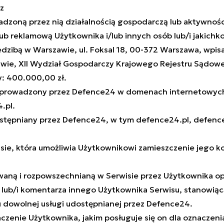
z
owadzoną przez nią działalnością gospodarczą lub aktywno
ub reklamową Użytkownika i/lub innych osób lub/i jakichko
iedzibą w Warszawie, ul. Foksal 18, 00-372 Warszawa, wp
awie, XII Wydział Gospodarczy Krajowego Rejestru Sądow
: 400.000,00 zł.
wy prowadzony przez Defence24 w domenach internetowych
.pl.
dostępniany przez Defence24, w tym defence24.pl, defe
isie, która umożliwia Użytkownikowi zamieszczenie jego 
aną i rozpowszechnianą w Serwisie przez Użytkownika opin
nej) lub/i komentarza innego Użytkownika Serwisu, stanowi
u dowolnej usługi udostępnianej przez Defence24.
aczenie Użytkownika, jakim posługuje się on dla oznaczen