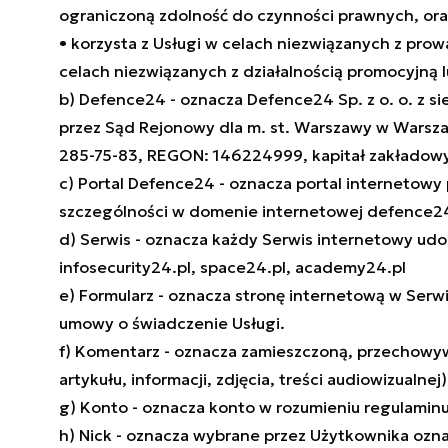
ograniczoną zdolność do czynności prawnych, ora
• korzysta z Usługi w celach niezwiązanych z pr
celach niezwiązanych z działalnością promocyjną l
b) Defence24 - oznacza Defence24 Sp. z o. o. z s
przez Sąd Rejonowy dla m. st. Warszawy w Warsz
285-75-83, REGON: 146224999, kapitał zakładowy
c) Portal Defence24 - oznacza portal interneto
szczególności w domenie internetowej defence24
d) Serwis - oznacza każdy Serwis internetowy u
infosecurity24.pl, space24.pl, academy24.pl
e) Formularz - oznacza stronę internetową w Serw
umowy o świadczenie Usługi.
f) Komentarz - oznacza zamieszczoną, przechowyw
artykułu, informacji, zdjęcia, treści audiowizual
g) Konto - oznacza konto w rozumieniu regulamin
h) Nick - oznacza wybrane przez Użytkownika ozn