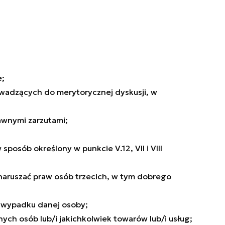
e;
owadzących do merytorycznej dyskusji, w
awnymi zarzutami;
osób określony w punkcie V.12, VII i VIII
naruszać praw osób trzecich, w tym dobrego
m wypadku danej osoby;
ych osób lub/i jakichkolwiek towarów lub/i usług;