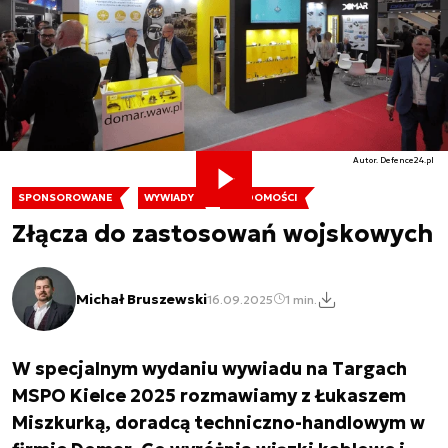
Autor. Defence24.pl
SPONSOROWANE
WYWIADY
WIADOMOŚCI
Złącza do zastosowań wojskowych
Michał Bruszewski
16.09.2025
1 min.
W specjalnym wydaniu wywiadu na Targach
MSPO Kielce 2025 rozmawiamy z Łukaszem
Miszkurką, doradcą techniczno-handlowym w