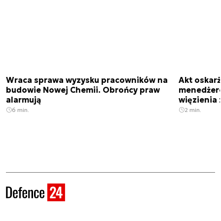
Wraca sprawa wyzysku pracowników na
Akt oskar
budowie Nowej Chemii. Obrońcy praw
menedżero
alarmują
więzienia z
6 min.
2 min.