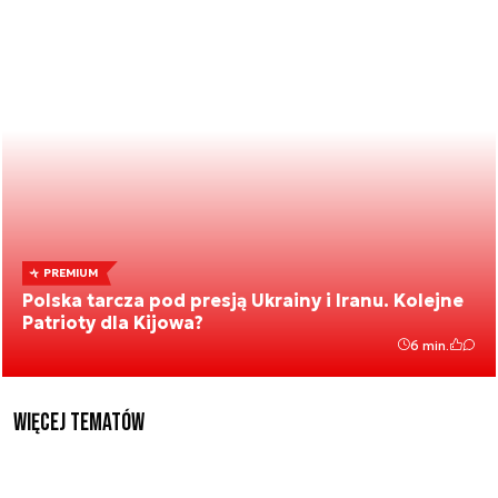
PREMIUM
Polska tarcza pod presją Ukrainy i Iranu. Kolejne
Patrioty dla Kijowa?
6 min.
Więcej tematów