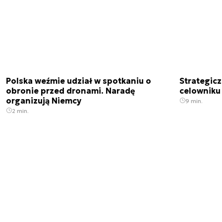
Polska weźmie udział w spotkaniu o
Strategic
obronie przed dronami. Naradę
celowniku 
organizują Niemcy
9 min.
2 min.