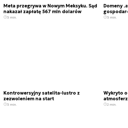
Meta przegrywa w Nowym Meksyku. Sąd
Domeny .ai
nakazał zapłatę 567 mln dolarów
gospodarek
3 min.
3 min.
Kontrowersyjny satelita-lustro z
Wykryto o
zezwoleniem na start
atmosfer
3 min.
2 min.