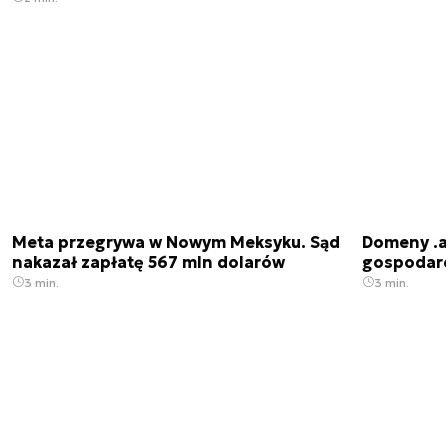
Meta przegrywa w Nowym Meksyku. Sąd
Domeny .ai
nakazał zapłatę 567 mln dolarów
gospodarek
3 min.
3 min.