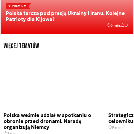
PREMIUM
Polska tarcza pod presją Ukrainy i Iranu. Kolejne
Patrioty dla Kijowa?
6 min.
Więcej tematów
Polska weźmie udział w spotkaniu o
Strategic
obronie przed dronami. Naradę
celowniku 
organizują Niemcy
9 min.
2 min.