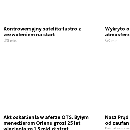
Kontrowersyjny satelita-lustro z
Wykryto o
zezwoleniem na start
atmosfer
3 min.
2 min.
Akt oskarżenia w aferze OTS. Byłym
Nasz Prąd
menedżerom Orlenu grozi 25 lat
od zaufan
więzienia za 1,5 mld zł strat
Materiał sponsorow