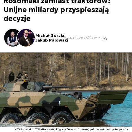
Rosomaki zamiast traktorów?
Unijne miliardy przyspieszają
decyzje
Michał Górski,
14.05.2026
2 min.
Jakub Palowski
KTO Rosomak z 17. Wielkopolskiej Brygady Zmechanizowanej podczas ćwiczeń z pokonywania