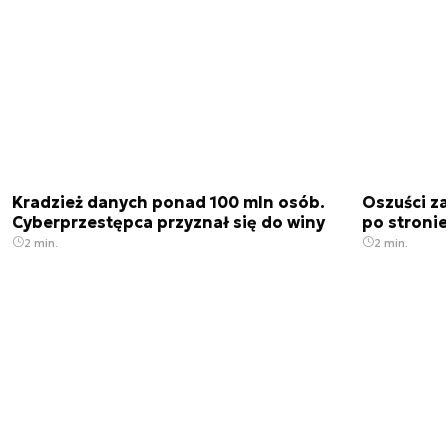
Kradzież danych ponad 100 mln osób.
Oszuści za
Cyberprzestępca przyznał się do winy
po stronie
2 min.
2 min.