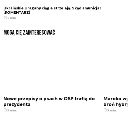
Ukraińskie Uragany ciągle strzelają. Skąd amunicja?
[KOMENTARZ]
3 min.
Mogą Cię zainteresować
Nowe przepisy o psach w OSP trafią do
Maroko wy
prezydenta
broń hybr
3 min.
3 min.