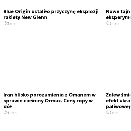
Blue Origin ustaliło przyczynę eksplozji
Nowe tajne
rakiety New Glenn
eksperyme
3 min.
3 min.
Iran blisko porozumienia z Omanem w
Zalew śmie
sprawie cieśniny Ormuz. Ceny ropy w
efekt ukra
dół
paliwowe
4 min.
2 min.