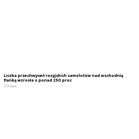
Liczba przechwyceń rosyjskich samolotów nad wschodnią
flanką wzrosła o ponad 250 proc
1 min.