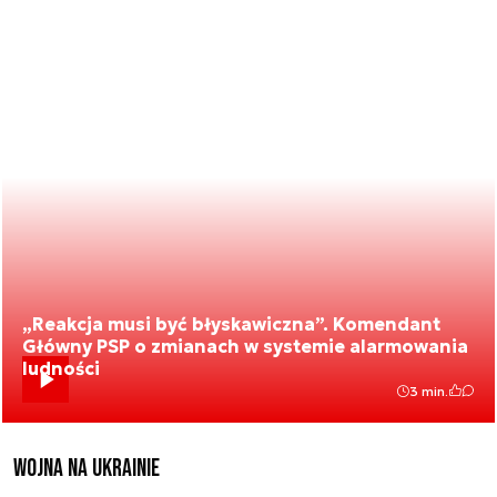
„Reakcja musi być błyskawiczna”. Komendant
Główny PSP o zmianach w systemie alarmowania
ludności
3 min.
Wojna na Ukrainie