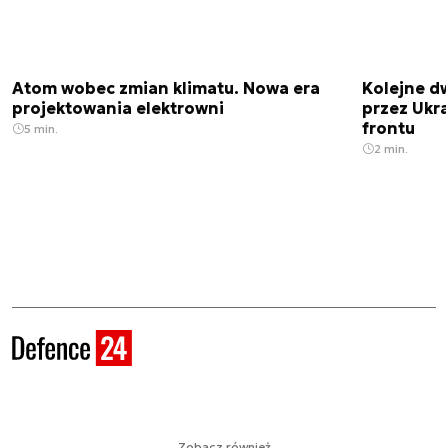
Atom wobec zmian klimatu. Nowa era
Kolejne d
projektowania elektrowni
przez Ukra
frontu
5 min.
2 min.
Zobacz również