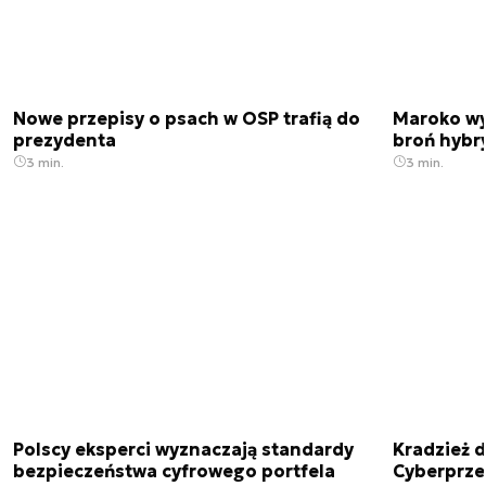
Nowe przepisy o psach w OSP trafią do
Maroko wy
prezydenta
broń hybr
3 min.
3 min.
Polscy eksperci wyznaczają standardy
Kradzież 
bezpieczeństwa cyfrowego portfela
Cyberprze