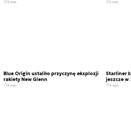
3 min.
2 min.
Blue Origin ustaliło przyczynę eksplozji
Starliner 
rakiety New Glenn
jeszcze w 
3 min.
3 min.