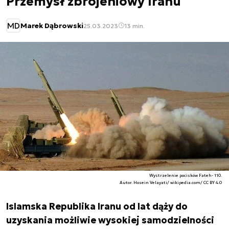
Przemysł zbrojeniowy Iranu
MD
Marek Dąbrowski
25.03.2023
13 min.
Wystrzelenie pocisków Fateh- 110.
Autor. Hosein Velayati/ wikipedia.com/ CC BY 4.0
Islamska Republika Iranu od lat dąży do
uzyskania możliwie wysokiej samodzielności