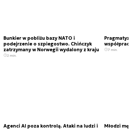
Bunkier w pobliżu bazy NATO i
Pragmatyz
podejrzenie o szpiegostwo. Chińczyk
współpracu
zatrzymany w Norwegii wydalony z kraju
7 min.
2 min.
Agenci AI poza kontrolą. Ataki na ludzi i
Młodzi męż