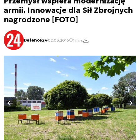
Przemysł wspiera modernizację
armii. Innowacje dla Sił Zbrojnych
nagrodzone [FOTO]
Defence24
02.03.2016
1 min.
Następny slajd
Poprzedni slajd