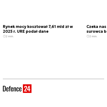
Rynek mocy kosztował 7,61 mld zł w
Czeka nas
2025 r. URE podał dane
surowca b
2 min.
2 min.