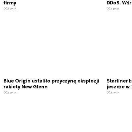
firmy
DDoS. Wśr
3 min.
2 min.
Blue Origin ustaliło przyczynę eksplozji
Starliner 
rakiety New Glenn
jeszcze w 
3 min.
3 min.