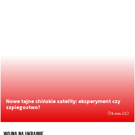
Nowe tajne chińskie satelity: eksperyment czy
szpiegostwo?
3 min.
Wojna na Ukrainie