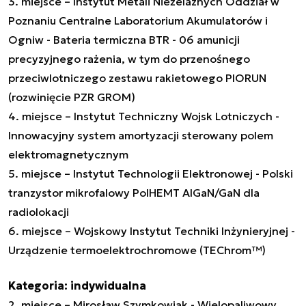
3. miejsce – Instytut Metali Nieżelaznych Oddział w
Poznaniu Centralne Laboratorium Akumulatorów i
Ogniw - Bateria termiczna BTR - 06 amunicji
precyzyjnego rażenia, w tym do przenośnego
przeciwlotniczego zestawu rakietowego PIORUN
(rozwinięcie PZR GROM)
4. miejsce – Instytut Techniczny Wojsk Lotniczych -
Innowacyjny system amortyzacji sterowany polem
elektromagnetycznym
5. miejsce – Instytut Technologii Elektronowej - Polski
tranzystor mikrofalowy PolHEMT AlGaN/GaN dla
radiolokacji
6. miejsce – Wojskowy Instytut Techniki Inżynieryjnej -
Urządzenie termoelektrochromowe (TEChrom™)
Kategoria: indywidualna
2. miejsce – Mirosław Szymkowiak - Wielopaliwowy