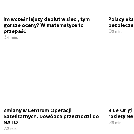
Im wcześniejszy debiut w sieci, tym
Polscy ek
gorsze oceny? W matematyce to
bezpiecze
przepaść
3 min.
4 min.
Zmiany w Centrum Operacji
Blue Origi
Satelitarnych. Dowódca przechodzi do
rakiety N
NATO
3 min.
3 min.