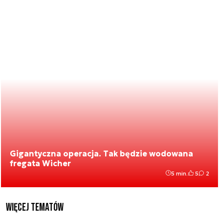
Gigantyczna operacja. Tak będzie wodowana
fregata Wicher
5 min.
5
2
Więcej tematów