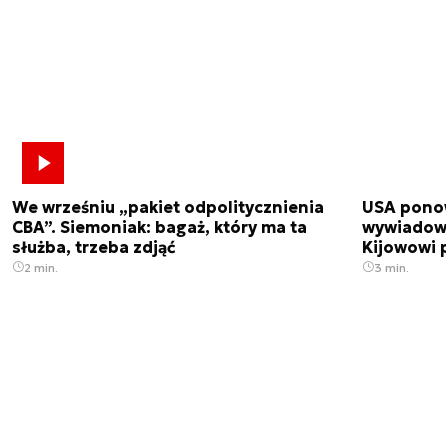
We wrześniu „pakiet odpolitycznienia
USA ponow
CBA”. Siemoniak: bagaż, który ma ta
wywiadowc
służba, trzeba zdjąć
Kijowowi 
2 min.
3 min.