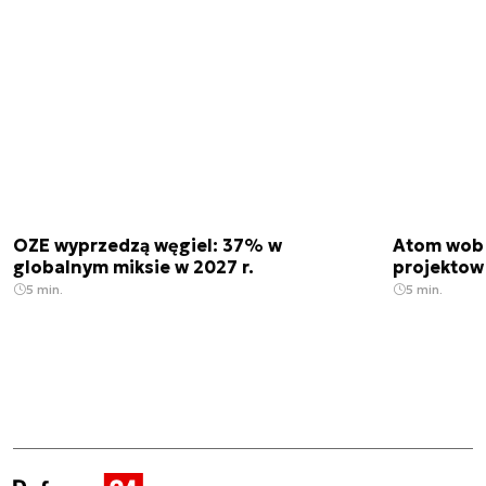
OZE wyprzedzą węgiel: 37% w
Atom wobe
globalnym miksie w 2027 r.
projektow
5 min.
5 min.