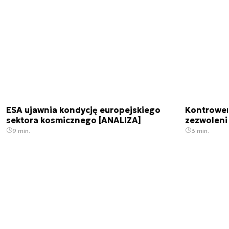
ESA ujawnia kondycję europejskiego
Kontrowers
sektora kosmicznego [ANALIZA]
zezwoleni
9 min.
3 min.