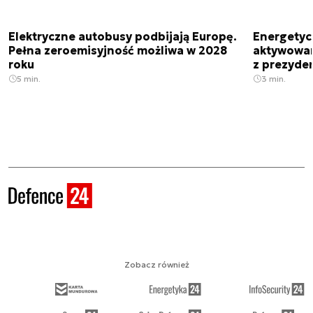
Elektryczne autobusy podbijają Europę.
Energetyc
Pełna zeroemisyjność możliwa w 2028
aktywowany
roku
z prezyde
5 min.
3 min.
Zobacz również