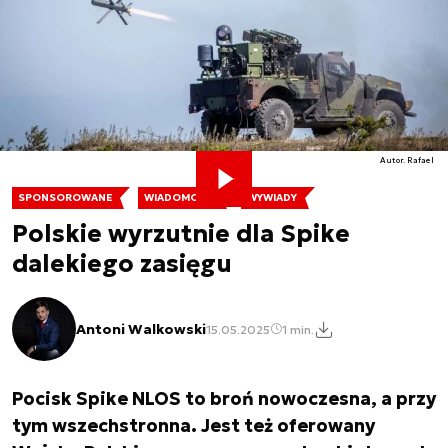
Autor. Rafael
SPONSOROWANE
WIADOMOŚCI
WYWIADY
Polskie wyrzutnie dla Spike
dalekiego zasięgu
Antoni Walkowski
15.05.2025
1 min.
Pocisk Spike NLOS to broń nowoczesna, a przy
tym wszechstronna. Jest też oferowany