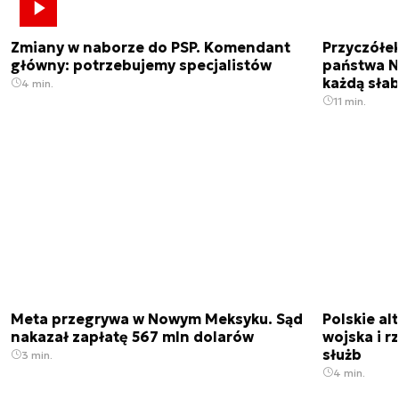
Zmiany w naborze do PSP. Komendant
Przyczółe
główny: potrzebujemy specjalistów
państwa N
każdą sła
4 min.
11 min.
Meta przegrywa w Nowym Meksyku. Sąd
Polskie a
nakazał zapłatę 567 mln dolarów
wojska i r
służb
3 min.
4 min.