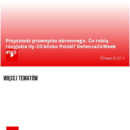
Przyszłość przemysłu obronnego. Co robią
rosyjskie Iły-20 blisko Polski? Defence24Week
#165
1 min.
1
1
Więcej tematów