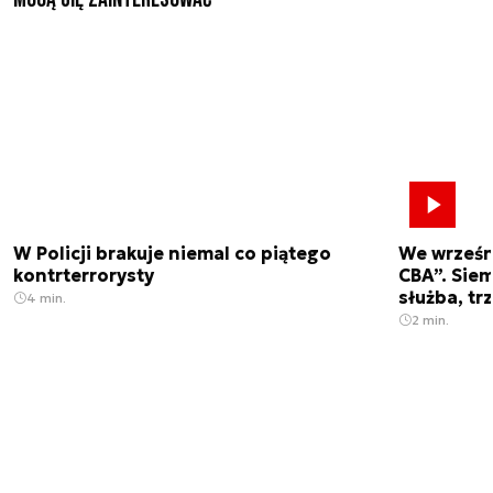
W Policji brakuje niemal co piątego
We wrześn
kontrterrorysty
CBA”. Siem
służba, tr
4 min.
2 min.