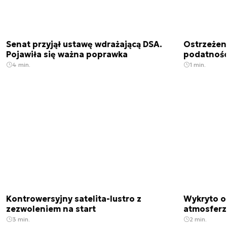
Senat przyjął ustawę wdrażającą DSA.
Ostrzeżen
Pojawiła się ważna poprawka
podatnośc
4 min.
1 min.
Kontrowersyjny satelita-lustro z
Wykryto o
zezwoleniem na start
atmosfer
3 min.
2 min.