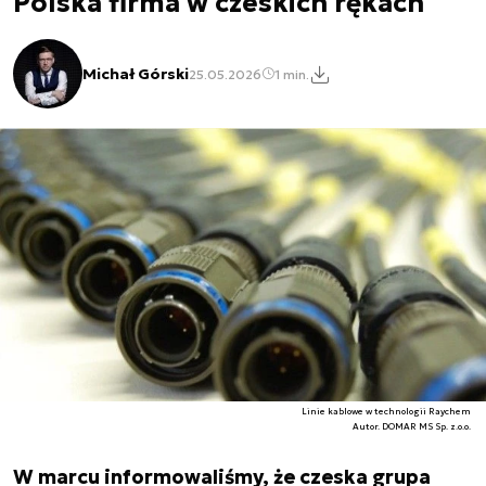
Polska firma w czeskich rękach
Michał Górski
25.05.2026
1 min.
Linie kablowe w technologii Raychem
Autor. DOMAR MS Sp. z.o.o.
W marcu informowaliśmy, że czeska grupa