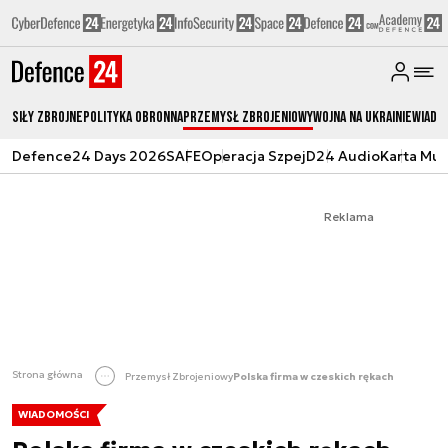
Siły zbrojne
Polityka obronna
Przemysł Zbrojeniowy
Wojna na Ukrainie
Wiado
Defence24 Days 2026
SAFE
Operacja Szpej
D24 Audio
Karta Mu
Reklama
Strona główna
Przemysł Zbrojeniowy
Polska firma w czeskich rękach
WIADOMOŚCI