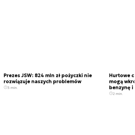
Prezes JSW: 824 mln zł pożyczki nie
Hurtowe c
rozwiązuje naszych problemów
mogą wkró
benzynę i 
3 min.
2 min.