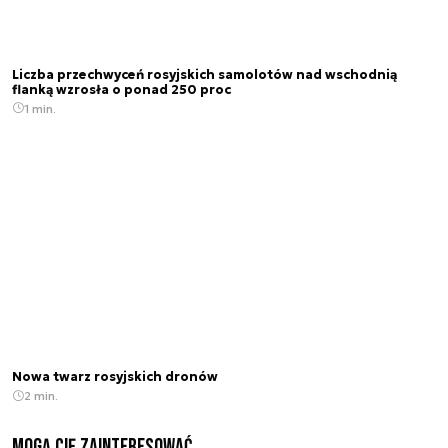
Liczba przechwyceń rosyjskich samolotów nad wschodnią
flanką wzrosła o ponad 250 proc
1 min.
Nowa twarz rosyjskich dronów
2 min.
Mogą Cię zainteresować