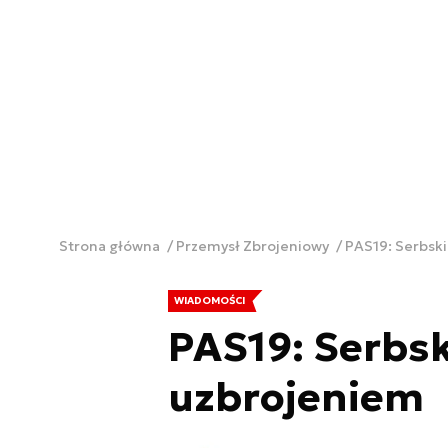
Strona główna
Przemysł Zbrojeniowy
PAS19: Serbsk
WIADOMOŚCI
PAS19: Serbs
uzbrojeniem