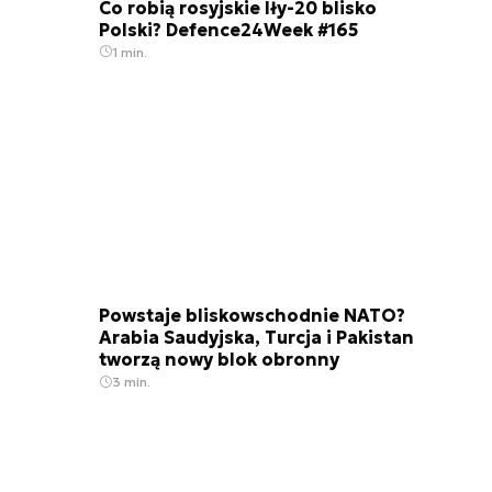
Co robią rosyjskie Iły-20 blisko
Polski? Defence24Week #165
1 min.
Powstaje bliskowschodnie NATO?
Arabia Saudyjska, Turcja i Pakistan
tworzą nowy blok obronny
3 min.