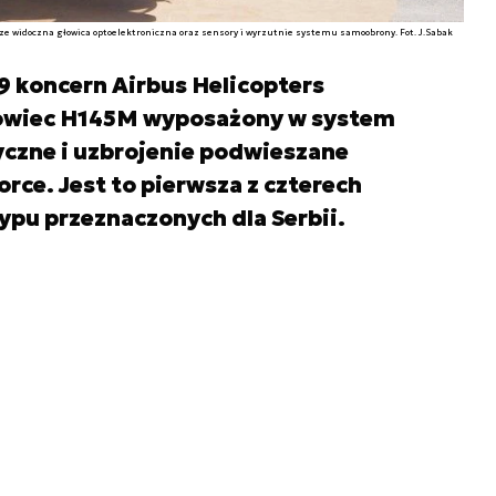
ze widoczna głowica optoelektroniczna oraz sensory i wyrzutnie systemu samoobrony. Fot. J.Sabak
9 koncern Airbus Helicopters
łowiec H145M wyposażony w system
yczne i uzbrojenie podwieszane
ce. Jest to pierwsza z czterech
pu przeznaczonych dla Serbii.