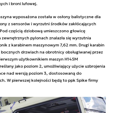
ch i broni lufowej.
szyna wyposażona została w osłony balistyczne dla
ony z sensorów i wyrzutni środków zakłócających
. Pod częścią dziobową umieszczono głowicę
zewnętrznych pylonach znalazła się wyrzutnia
bnik z karabinem maszynowym 7,62 mm. Drugi karabin
 bocznych drzwiach na obrotnicy obsługiwanej przez
 pierwszym użytkownikiem maszyn H145M
eślany jako poziom 2,
umożliwiający użycie uzbrojenia
race nad wersją poziom 3, dostosowaną do
. W pierwszej kolejności będą to ppk Spike firmy