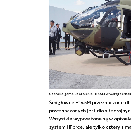
Szeroka gama uzbrojenia H145M w wersji serbsk
Śmigłowce H145M przeznaczone dla S
przeznaczonych jest dla sił zbrojny
Wszystkie wyposażone są w optoele
system HForce, ale tylko cztery z m