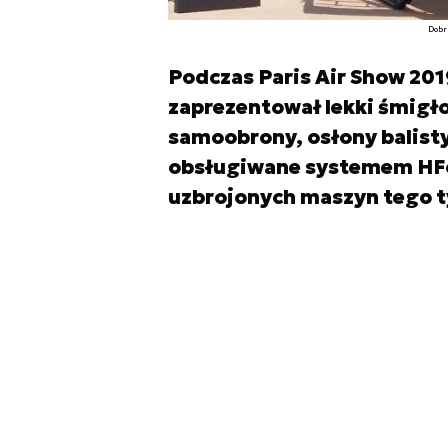
Dobr
Podczas Paris Air Show 201
zaprezentował lekki śmig
samoobrony, osłony balist
obsługiwane systemem HFor
uzbrojonych maszyn tego ty