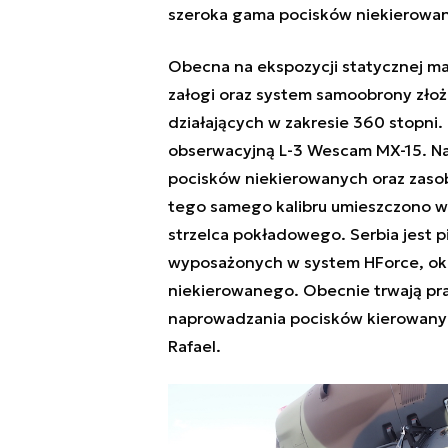
szeroka gama pocisków niekierowany
Obecna na ekspozycji statycznej ma
załogi oraz system samoobrony złoż
działających w zakresie 360 stopni
obserwacyjną L-3 Wescam MX-15. Na 
pocisków niekierowanych oraz zaso
tego samego kalibru umieszczono w
strzelca pokładowego. Serbia jest
wyposażonych w system HForce, okr
niekierowanego
. Obecnie trwają p
naprowadzania pocisków kierowanych
Rafael.