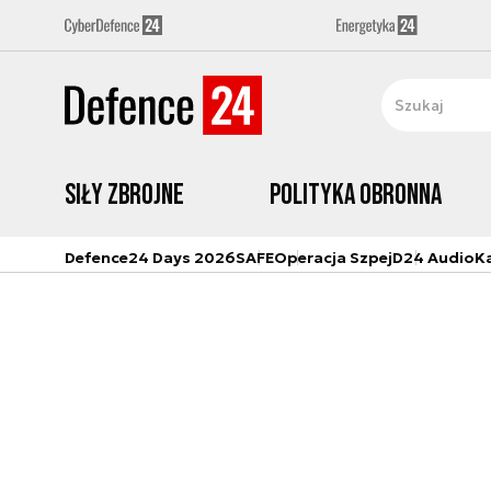
Siły zbrojne
Polityka obronna
Defence24 Days 2026
SAFE
Operacja Szpej
D24 Audio
K