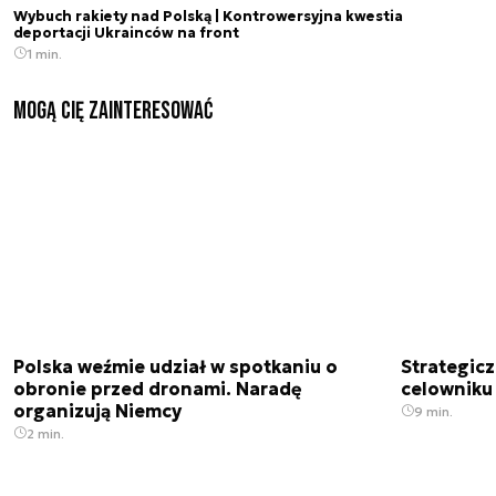
Wybuch rakiety nad Polską | Kontrowersyjna kwestia
deportacji Ukrainców na front
1 min.
Mogą Cię zainteresować
Polska weźmie udział w spotkaniu o
Strategic
obronie przed dronami. Naradę
celowniku 
organizują Niemcy
9 min.
2 min.