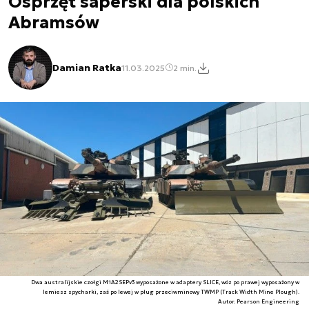
Osprzęt saperski dla polskich
Abramsów
Damian Ratka
11.03.2025
2 min.
Dwa australijskie czołgi M1A2SEPv3 wyposażone w adaptery SLICE, wóz po prawej wyposażony w
lemiesz spycharki, zaś po lewej w pług przeciwminowy TWMP (Track Width Mine Plough).
Autor. Pearson Engineering