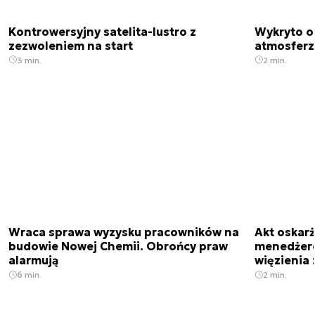
Kontrowersyjny satelita-lustro z
Wykryto o
zezwoleniem na start
atmosfer
3 min.
2 min.
Wraca sprawa wyzysku pracowników na
Akt oskar
budowie Nowej Chemii. Obrońcy praw
menedżero
alarmują
więzienia z
6 min.
2 min.