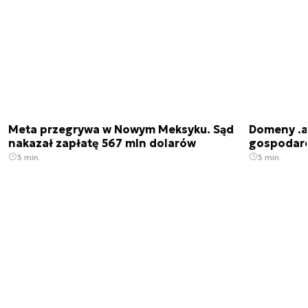
Meta przegrywa w Nowym Meksyku. Sąd
Domeny .ai
nakazał zapłatę 567 mln dolarów
gospodarek
3 min.
3 min.