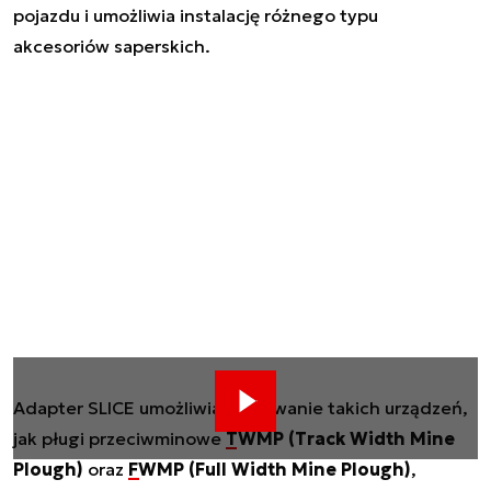
pojazdu i umożliwia instalację różnego typu
akcesoriów saperskich.
Adapter SLICE umożliwia stosowanie takich urządzeń,
jak pługi przeciwminowe
TWMP (Track Width Mine
Plough)
oraz
FWMP (Full Width Mine Plough)
,