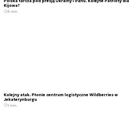
Polska tarcza pod presją Ukrainy i Iranu. Kolejne Patrioty dla
Kijowa?
6 min.
Kolejny atak. Płonie centrum logistyczne Wildberries w
Jekaterynburgu
1 min.