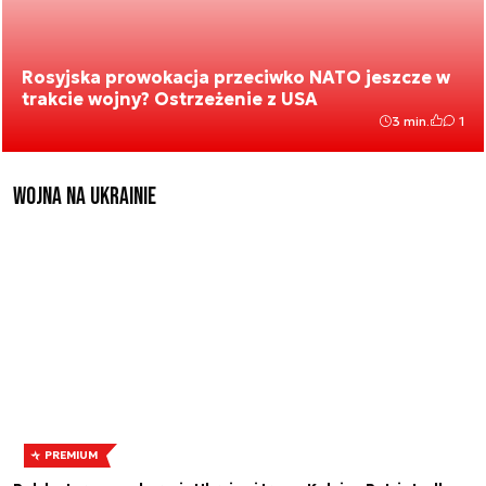
Rosyjska prowokacja przeciwko NATO jeszcze w
trakcie wojny? Ostrzeżenie z USA
3 min.
1
Wojna na Ukrainie
PREMIUM