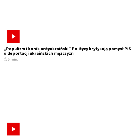
„Populizm i konik antyukraiński” Politycy krytykują pomysł PiS
o deportacji ukraińskich mężczyzn
3 min.