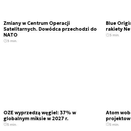
Zmiany w Centrum Operacji
Blue Origi
Satelitarnych. Dowódca przechodzi do
rakiety N
NATO
3 min.
3 min.
OZE wyprzedzą węgiel: 37% w
Atom wobe
globalnym miksie w 2027 r.
projektow
5 min.
5 min.