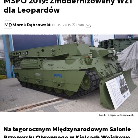
MSPO 2019: Zmodernizowany WZT
dla Leopardów
MD
Marek Dąbrowski
03.09.2019
1 min.
Fot. M. Szopa/Defence24.pl.
Na tegorocznym Międzynarodowym Salonie
Przemysłu Obronnego w Kielcach Wojskowe