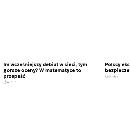
Im wcześniejszy debiut w sieci, tym
Polscy ek
gorsze oceny? W matematyce to
bezpiecze
przepaść
3 min.
4 min.