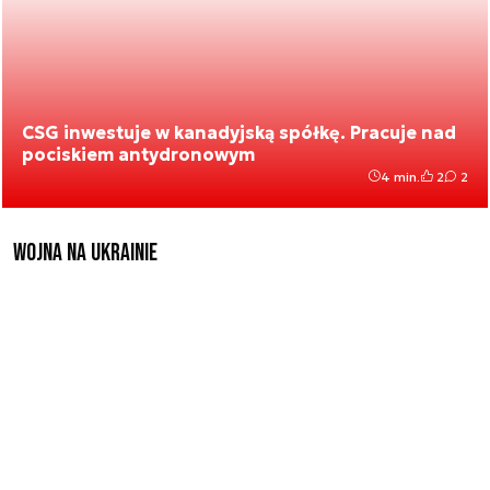
CSG inwestuje w kanadyjską spółkę. Pracuje nad
pociskiem antydronowym
4 min.
2
2
Wojna na Ukrainie