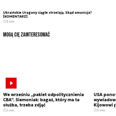
Ukraińskie Uragany ciągle strzelają. Skąd amunicja?
[KOMENTARZ]
3 min.
Mogą Cię zainteresować
We wrześniu „pakiet odpolitycznienia
USA ponow
CBA”. Siemoniak: bagaż, który ma ta
wywiadowc
służba, trzeba zdjąć
Kijowowi 
2 min.
3 min.