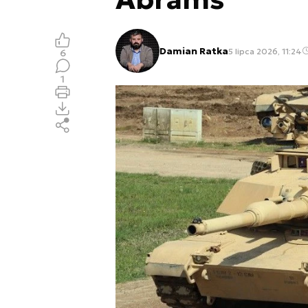
Damian Ratka
5 lipca 2026, 11:24
6
1