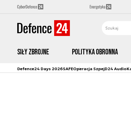
Siły zbrojne
Polityka obronna
Defence24 Days 2026
SAFE
Operacja Szpej
D24 Audio
K