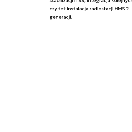
stabilizacji ITSS, integracja kole
czy też instalacja radiostacji HMS 
generacji.