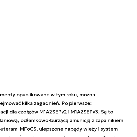
umenty opublikowane w tym roku, można
jmować kilka zagadnień. Po pierwsze:
acji dla czołgów M1A2SEPv2 i M1A2SEPv3. Są to
adaniową, odłamkowo-burzącą amunicją z zapalnikiem
uterami MFoCS, ulepszone napędy wieży i system