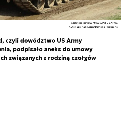
Czołg podstawowy M1A2SEPv3 US Army.
Autor. Spc. Kali Ecton/Domena Publiczna
, czyli dowództwo US Army
nia, podpisało aneks do umowy
ch związanych z rodziną czołgów