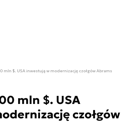
00 mln $. USA inwestują w modernizację czołgów Abrams
00 mln $. USA
modernizację czołgów