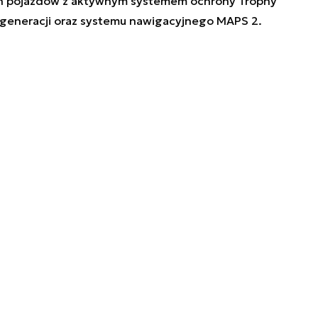
jnych pojazdów z aktywnym systemem ochrony Trophy
2. generacji oraz systemu nawigacyjnego MAPS 2.