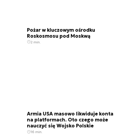
Pożar w kluczowym ośrodku
Roskosmosu pod Moskwą
2 min.
Armia USA masowo likwiduje konta
na platformach. Oto czego może
nauczyć się Wojsko Polskie
16 min.