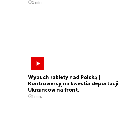
2 min.
Wybuch rakiety nad Polską |
Kontrowersyjna kwestia deportacji
Ukrainców na front.
1 min.