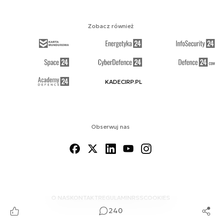
Zobacz również
KADECIRP.PL
Obserwuj nas
O NAS
KONTAKT
REGULAMIN
RSS
COOKIES
240