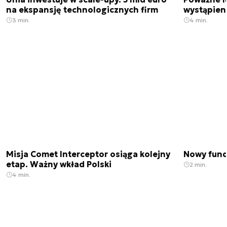
na ekspansję technologicznych firm
wystąpien
3 min.
4 min.
Misja Comet Interceptor osiąga kolejny
Nowy fund
etap. Ważny wkład Polski
2 min.
4 min.