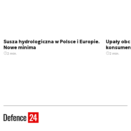
Susza hydrologiczna w Polsce i Europie.
Upały obci
Nowe minima
konsumenc
2 min.
2 min.