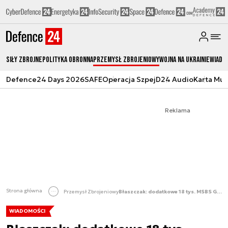
Siły zbrojne
Polityka obronna
Przemysł Zbrojeniowy
Wojna na Ukrainie
Wiado
Defence24 Days 2026
SAFE
Operacja Szpej
D24 Audio
Karta Mu
Reklama
Strona główna
Przemysł Zbrojeniowy
Błaszczak: dodatkowe 18 tys. MSBS GROT
WIADOMOŚCI