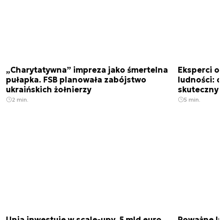
„Charytatywna” impreza jako śmertelna
Eksperci 
pułapka. FSB planowała zabójstwo
ludności: d
ukraińskich żołnierzy
skuteczny
2 min.
5 min.
Unia inwestuje w scale-upy. 5 mld euro
Poważne l