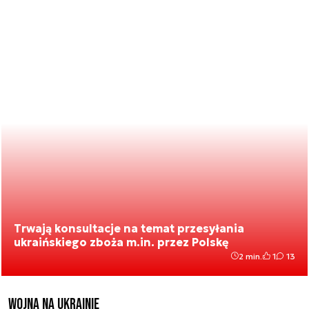
Trwają konsultacje na temat przesyłania
ukraińskiego zboża m.in. przez Polskę
2 min.
1
13
Wojna na Ukrainie