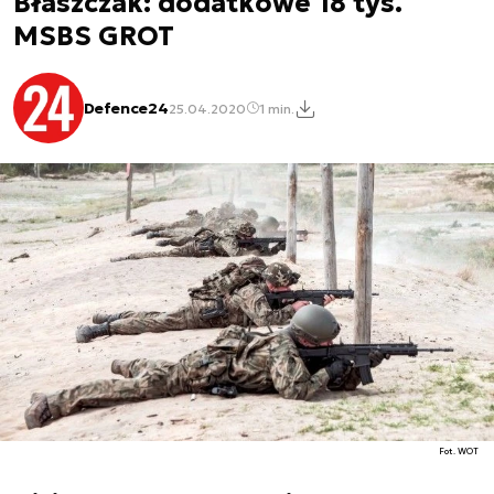
Błaszczak: dodatkowe 18 tys.
MSBS GROT
Defence24
25.04.2020
1 min.
Fot. WOT