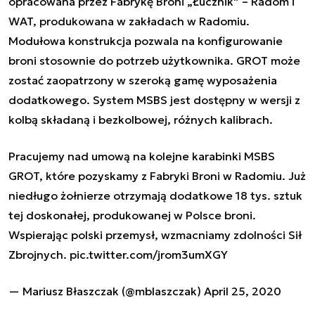
opracowana przez Fabrykę Broni „Łucznik” – Radom i
WAT, produkowana w zakładach w Radomiu.
Modułowa konstrukcja pozwala na konfigurowanie
broni stosownie do potrzeb użytkownika. GROT może
zostać zaopatrzony w szeroką gamę wyposażenia
dodatkowego. System MSBS jest dostępny w wersji z
kolbą składaną i bezkolbowej, różnych kalibrach.
Pracujemy nad umową na kolejne karabinki MSBS
GROT, które pozyskamy z Fabryki Broni w Radomiu. Już
niedługo żołnierze otrzymają dodatkowe 18 tys. sztuk
tej doskonałej, produkowanej w Polsce broni.
Wspierając polski przemysł, wzmacniamy zdolności Sił
Zbrojnych.
pic.twitter.com/jrom3umXGY
— Mariusz Błaszczak (@mblaszczak)
April 25, 2020