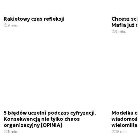
Rakietowy czas refleksji
Chcesz sc
Mafia już 
9 min.
8 min.
5 błędów uczelni podczas cyfryzacji.
Modelka da
Konsekwencją nie tylko chaos
wiadomośc
organizacyjny [OPINIA]
wielomili
3 min.
19 min.