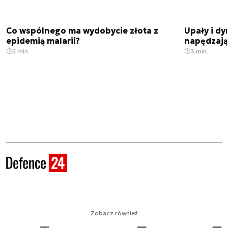
Co wspólnego ma wydobycie złota z
Upały i dy
epidemią malarii?
napędzają
5 min.
3 min.
Zobacz również