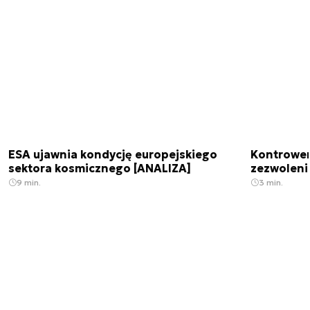
ESA ujawnia kondycję europejskiego
Kontrowers
sektora kosmicznego [ANALIZA]
zezwoleni
9 min.
3 min.