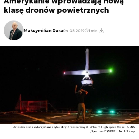
Amerykanie wprowadzają nową
klasę dronów powietrznych
Maksymilian Dura
04.08.2019
1 min.
Do testów drona wykorzystano szybki okręt transportowy JHSV (Joint High Speed Vessel) USNS
„Spearhead” (T-EPF 1). Fot. US Navy