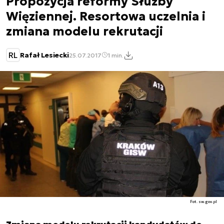
Propozycja reformy Służby
Więziennej. Resortowa uczelnia i
zmiana modelu rekrutacji
RL
Rafał Lesiecki
25.07.2017
1 min.
Fot. sw.gov.pl