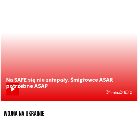
Na SAFE się nie załapały. Śmigłowce ASAR
potrzebne ASAP
1 min.
1
2
Wojna na Ukrainie