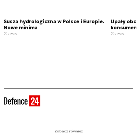
Susza hydrologiczna w Polsce i Europie.
Upały obci
Nowe minima
konsumenc
2 min.
2 min.
Zobacz również