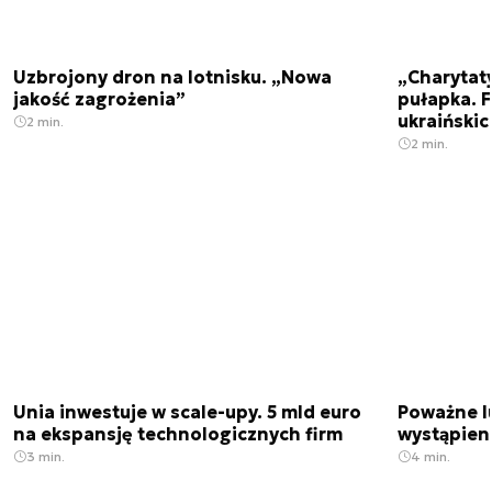
Uzbrojony dron na lotnisku. „Nowa
„Charytat
jakość zagrożenia”
pułapka. 
ukraińskic
2 min.
2 min.
Unia inwestuje w scale-upy. 5 mld euro
Poważne l
na ekspansję technologicznych firm
wystąpien
3 min.
4 min.