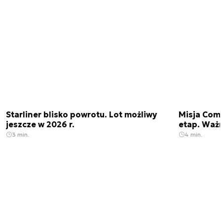
Starliner blisko powrotu. Lot możliwy
Misja Come
jeszcze w 2026 r.
etap. Waż
3 min.
4 min.