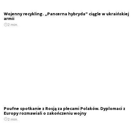
Wojenny recykling. „Pancerna hybryda” ciągle w ukraińskiej
armii
2 min.
Poufne spotkanie z Rosją za plecami Polaków. Dyplomaci z
Europy rozmawiali o zakończeniu wojny
2 min.