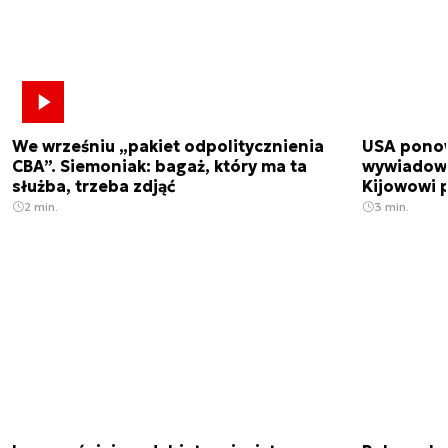
We wrześniu „pakiet odpolitycznienia
USA ponow
CBA”. Siemoniak: bagaż, który ma ta
wywiadowc
służba, trzeba zdjąć
Kijowowi 
2 min.
3 min.