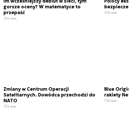
Im wcześniejszy debiut w sieci, tym
Polscy ek
gorsze oceny? W matematyce to
bezpiecze
przepaść
3 min.
4 min.
Zmiany w Centrum Operacji
Blue Origi
Satelitarnych. Dowódca przechodzi do
rakiety N
NATO
3 min.
3 min.