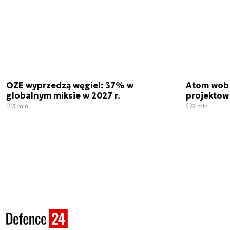
OZE wyprzedzą węgiel: 37% w
Atom wobe
globalnym miksie w 2027 r.
projektow
5 min.
5 min.