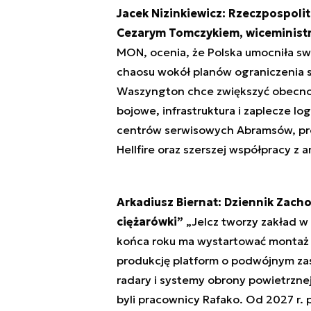
Jacek Nizinkiewicz: Rzeczpospoli
Cezarym Tomczykiem, wiceminist
MON, ocenia, że Polska umocniła sw
chaosu wokół planów ograniczenia s
Waszyngton chce zwiększyć obecnoś
bojowe, infrastruktura i zaplecze l
centrów serwisowych Abramsów, pro
Hellfire oraz szerszej współpracy 
Arkadiusz Biernat: Dziennik Zach
ciężarówki”
„Jelcz tworzy zakład w 
końca roku ma wystartować montaż 
produkcję platform o podwójnym za
radary i systemy obrony powietrzne
byli pracownicy Rafako. Od 2027 r. 