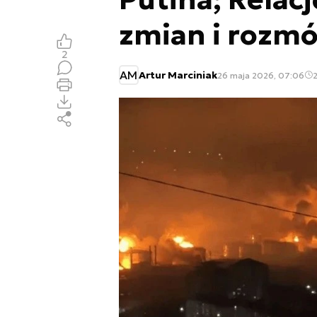
zmian i rozm
2
AM
Artur Marciniak
26 maja 2026, 07:06
2