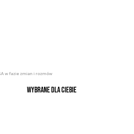
SA w fazie zmian i rozmów
Wybrane dla Ciebie