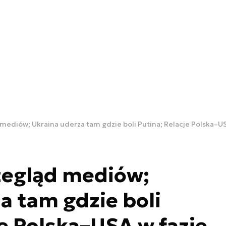
ediów; Ukraina uderza tam gdzie boli Putina; Relacje Polska–U
egląd mediów;
a tam gdzie boli
je Polska–USA w fazie