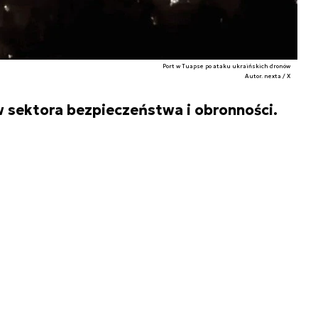
Port w Tuapse po ataku ukraińskich dronów
Autor. nexta / X
 sektora bezpieczeństwa i obronności.