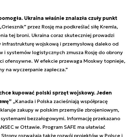
pomogła. Ukraina właśnie znalazła czuły punkt
„Oriesznik” przez Rosję ma podkreślać siłę Kremla,
ia tej broni. Ukraina coraz skuteczniej prowadzi
w infrastrukturę wojskową i przemysłową daleko od
ów i systemów logistycznych zmusza Rosję do obrony
ności ofensywne. W efekcie przewaga Moskwy topnieje,
jny na wyczerpanie zaplecza.”
chce kupować polski sprzęt wojskowy. Jeden
tawę”
„Kanada i Polska zacieśniają współpracę
klaruje zakupy w polskim przemyśle zbrojeniowym,
 systemami bezzałogowymi. Informację przekazano
NSEC w Ottawie. Program SAFE ma ułatwiać
Strony rozważają także rozwój projektów w Polsce i