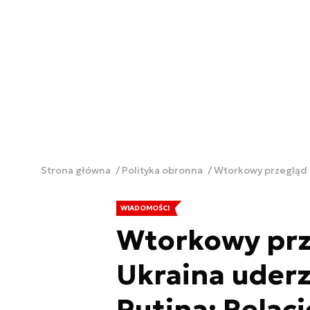
Strona główna
Polityka obronna
Wtorkowy przegląd m
WIADOMOŚCI
Wtorkowy prz
Ukraina uderz
Putina; Relac