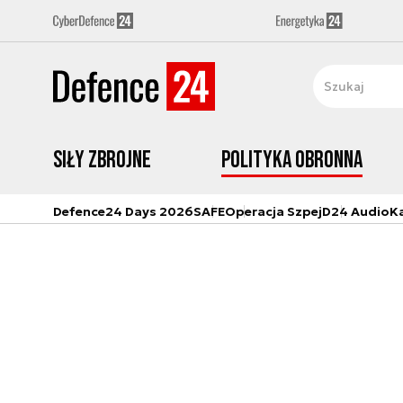
Siły zbrojne
Polityka obronna
Defence24 Days 2026
SAFE
Operacja Szpej
D24 Audio
K