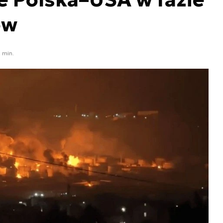
ów
 min.