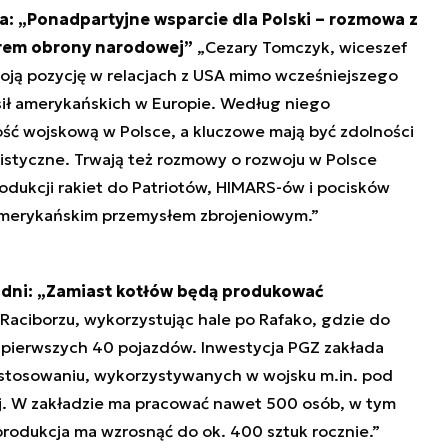
ta: „Ponadpartyjne wsparcie dla Polski – rozmowa z
rem obrony narodowej”
„Cezary Tomczyk, wiceszef
oją pozycję w relacjach z USA mimo wcześniejszego
ił amerykańskich w Europie. Według niego
ć wojskową w Polsce, a kluczowe mają być zdolności
ogistyczne. Trwają też rozmowy o rozwoju w Polsce
dukcji rakiet do Patriotów, HIMARS-ów i pocisków
z amerykańskim przemysłem zbrojeniowym.”
odni: „Zamiast kotłów będą produkować
Raciborzu, wykorzystując hale po Rafako, gdzie do
pierwszych 40 pojazdów. Inwestycja PGZ zakłada
stosowaniu, wykorzystywanych w wojsku m.in. pod
j. W zakładzie ma pracować nawet 500 osób, w tym
produkcja ma wzrosnąć do ok. 400 sztuk rocznie.”