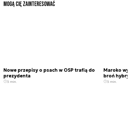
Mogą Cię zainteresować
Nowe przepisy o psach w OSP trafią do
Maroko wy
prezydenta
broń hybr
3 min.
3 min.