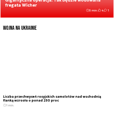
Gigantyczna operacja. Tak będzie wodowana
fregata Wicher
5 min.
4
1
Wojna na Ukrainie
Liczba przechwyceń rosyjskich samolotów nad wschodnią
flanką wzrosła o ponad 250 proc
1 min.