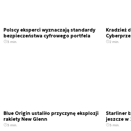
Polscy eksperci wyznaczają standardy
Kradzież 
bezpieczeństwa cyfrowego portfela
Cyberprze
3 min.
2 min.
Blue Origin ustaliło przyczynę eksplozji
Starliner 
rakiety New Glenn
jeszcze w 
3 min.
3 min.