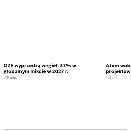
OZE wyprzedzą węgiel: 37% w
Atom wobe
globalnym miksie w 2027 r.
projektow
5 min.
5 min.