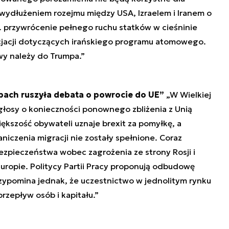
ydłużeniem rozejmu między USA, Izraelem i Iranem o
n. przywrócenie pełnego ruchu statków w cieśninie
cjacji dotyczących irańskiego programu atomowego.
y należy do Trumpa.”
spach ruszyła debata o powrocie do UE”
„W Wielkiej
ę głosy o konieczności ponownego zbliżenia z Unią
ększość obywateli uznaje brexit za pomyłkę, a
niczenia migracji nie zostały spełnione. Coraz
ezpieczeństwa wobec zagrożenia ze strony Rosji i
ropie. Politycy Partii Pracy proponują odbudowę
rzypomina jednak, że uczestnictwo w jednolitym rynku
zepływ osób i kapitału.”