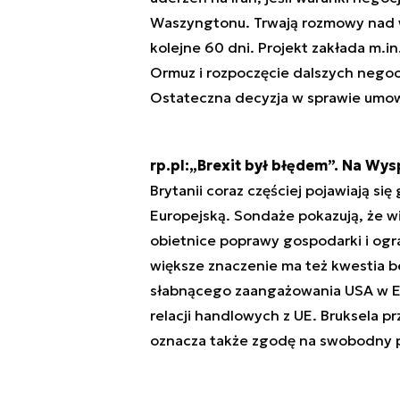
Waszyngtonu. Trwają rozmowy nad w
kolejne 60 dni. Projekt zakłada m.i
Ormuz i rozpoczęcie dalszych nego
Ostateczna decyzja w sprawie umow
rp.pl:„Brexit był błędem”. Na Wy
Brytanii coraz częściej pojawiają si
Europejską. Sondaże pokazują, że wi
obietnice poprawy gospodarki i ogra
większe znaczenie ma też kwestia b
słabnącego zaangażowania USA w Eu
relacji handlowych z UE. Bruksela p
oznacza także zgodę na swobodny pr