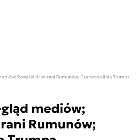
mediów; Rosyjski dron rani Rumunów; Czerwona linia Trumpa
egląd mediów;
n rani Rumunów;
ia Trumpa