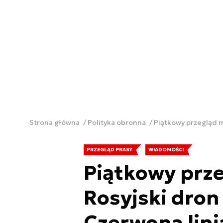
Strona główna
Polityka obronna
Piątkowy przegląd 
PRZEGLĄD PRASY
WIADOMOŚCI
Piątkowy prz
Rosyjski dro
Czerwona lin