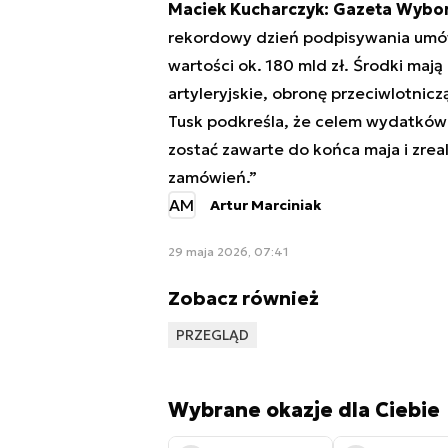
Maciek Kucharczyk: Gazeta Wybo
rekordowy dzień podpisywania umów
wartości ok. 180 mld zł. Środki maj
artyleryjskie, obronę przeciwlotnic
Tusk podkreśla, że celem wydatków j
zostać zawarte do końca maja i zrea
zamówień.”
AM
Artur Marciniak
29 maja 2026, 07:41
Zobacz również
PRZEGLĄD
Wybrane okazje dla Ciebie