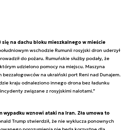
ł się na dachu bloku mieszkalnego w mieście
ołudniowym wschodzie Rumunii rosyjski dron uderzył
owadził do pożaru. Rumuńskie służby podały, że
którym udzielono pomocy na miejscu. Maszyna
ch bezzałogowców na ukraiński port Reni nad Dunajem.
ie kraju odnaleziono innego drona bez ładunku
cydenty związane z rosyjskimi nalotami.”
m wypadku wznowi ataki na Iran. Zła umowa to
ald Trump stwierdził, że nie wyklucza ponownych
ocjowanego porozumienia nie będą korzystne dla