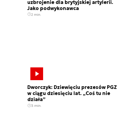
uzbrojenie dla brytyjskiej artylerii.
Jako podwykonawca
2 min.
Dworczyk: Dziewięciu prezesów PGZ
w ciągu dziesięciu lat. „Coś tu nie
działa”
3 min.