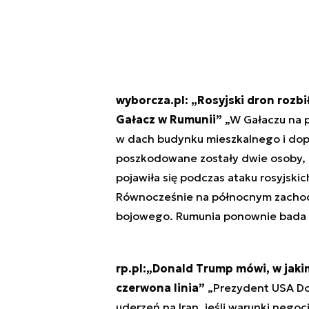
wyborcza.pl: „Rosyjski dron rozbi
Gałacz w Rumunii”
„W Gałaczu na p
w dach budynku mieszkalnego i dopr
poszkodowane zostały dwie osoby, 
pojawiła się podczas ataku rosyjski
Równocześnie na północnym zachodz
bojowego. Rumunia ponownie bada in
rp.pl:„Donald Trump mówi, w jaki
czerwona linia”
„Prezydent USA Don
uderzeń na Iran, jeśli warunki neg