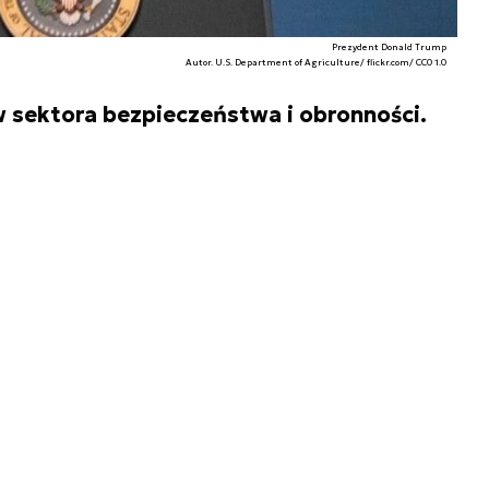
Prezydent Donald Trump
Autor. U.S. Department of Agriculture/ flickr.com/ CC0 1.0
 sektora bezpieczeństwa i obronności.