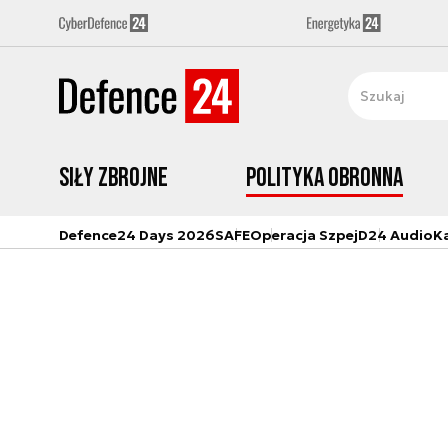
Siły zbrojne
Polityka obronna
Defence24 Days 2026
SAFE
Operacja Szpej
D24 Audio
K