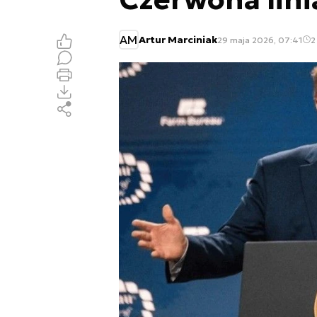
AM
Artur Marciniak
29 maja 2026, 07:41
2