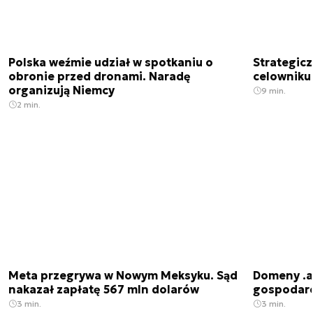
Polska weźmie udział w spotkaniu o
Strategic
obronie przed dronami. Naradę
celowniku 
organizują Niemcy
9 min.
2 min.
Meta przegrywa w Nowym Meksyku. Sąd
Domeny .ai
nakazał zapłatę 567 mln dolarów
gospodarek
3 min.
3 min.