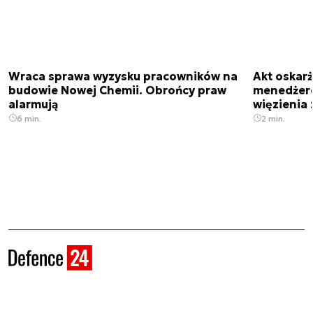
Wraca sprawa wyzysku pracowników na
Akt oskar
budowie Nowej Chemii. Obrońcy praw
menedżero
alarmują
więzienia z
6 min.
2 min.