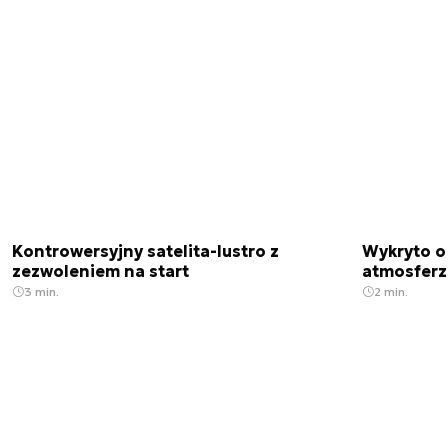
Kontrowersyjny satelita-lustro z
Wykryto o
zezwoleniem na start
atmosfer
3 min.
2 min.