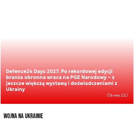
Defence24 Days 2027. Po rekordowej edycji
branża obronna wraca na PGE Narodowy – z
jeszcze większą wystawą i doświadczeniami z
Ukrainy
3 min.
Wojna na Ukrainie