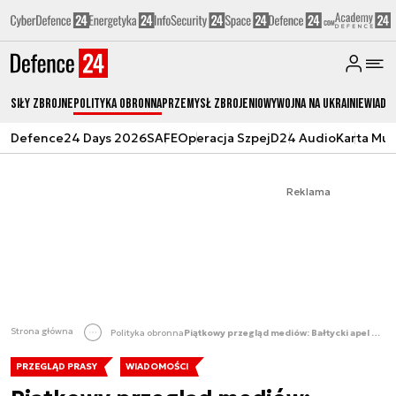
Siły zbrojne
Polityka obronna
Przemysł Zbrojeniowy
Wojna na Ukrainie
Wiado
Defence24 Days 2026
SAFE
Operacja Szpej
D24 Audio
Karta Mu
Reklama
Strona główna
Polityka obronna
Piątkowy przegląd mediów: Bałtycki apel do NATO; SAN kontra Rosja
PRZEGLĄD PRASY
WIADOMOŚCI