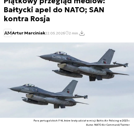
Piątkowy przegląd mediów:
Bałtycki apel do NATO; SAN
kontra Rosja
AM
Artur Marciniak
22.05.2026
2 min.
Para portugalskich F-16, które brały udział w misji Baltic Air Policing w 2023 r.
Autor. NATO Air Command/Twitter