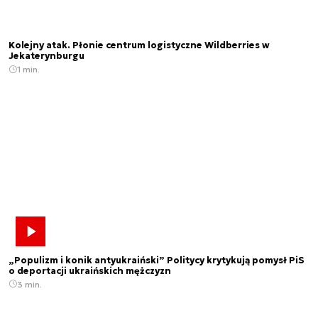
Kolejny atak. Płonie centrum logistyczne Wildberries w
Jekaterynburgu
1 min.
„Populizm i konik antyukraiński” Politycy krytykują pomysł PiS
o deportacji ukraińskich mężczyzn
3 min.