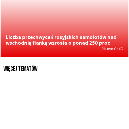
Liczba przechwyceń rosyjskich samolotów nad
wschodnią flanką wzrosła o ponad 250 proc
1 min.
1
Więcej tematów