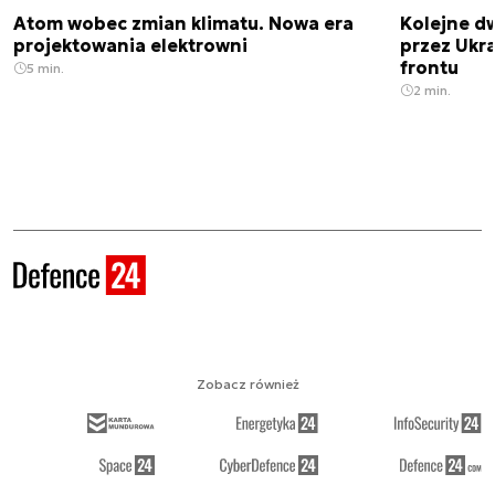
Atom wobec zmian klimatu. Nowa era
Kolejne d
projektowania elektrowni
przez Ukra
frontu
5 min.
2 min.
Zobacz również