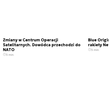
Zmiany w Centrum Operacji
Blue Origi
Satelitarnych. Dowódca przechodzi do
rakiety N
NATO
3 min.
3 min.