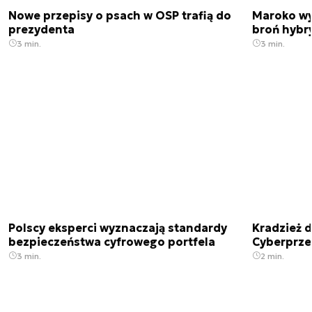
Nowe przepisy o psach w OSP trafią do
Maroko wy
prezydenta
broń hybr
3 min.
3 min.
Polscy eksperci wyznaczają standardy
Kradzież 
bezpieczeństwa cyfrowego portfela
Cyberprze
3 min.
2 min.