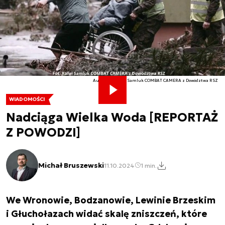
Autor. Fot. Rafał Samluk COMBAT CAMERA z Dowództwa RSZ
WIADOMOŚCI
Nadciąga Wielka Woda [REPORTAŻ
Z POWODZI]
Michał Bruszewski
11.10.2024
1 min.
We Wronowie, Bodzanowie, Lewinie Brzeskim
i Głuchołazach widać skalę zniszczeń, które